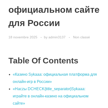
официальном сайте
для России
18 novembre 2025
by
admin3137
Non classé
Table Of Contents
«Казино Sykaaa: официальная платформа для
онлайн-игр в России»
«Наczы DCHECK{title_separator}Sykaaa:
играйте в онлайн-казино на официальном
сайте»