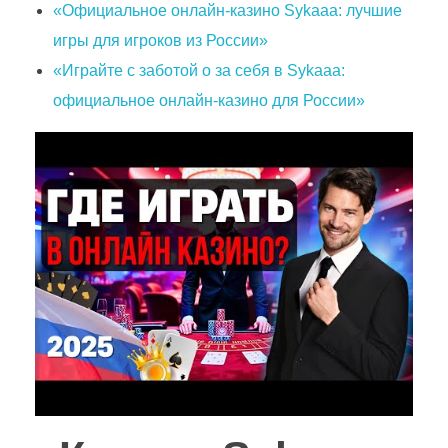
«Официальное онлайн-казино Sykaaa: лучшие
игры для игроков из России»
«Играйте с заботой o зa себя в Sykaaa:
официальное онлайн-казино для России»