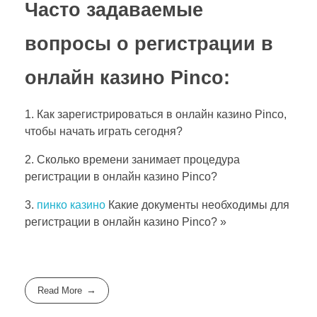
Часто задаваемые
вопросы о регистрации в
онлайн казино Pinco:
1. Как зарегистрироваться в онлайн казино Pinco,
чтобы начать играть сегодня?
2. Сколько времени занимает процедура
регистрации в онлайн казино Pinco?
3.
пинко казино
Какие документы необходимы для
регистрации в онлайн казино Pinco? »
Read More