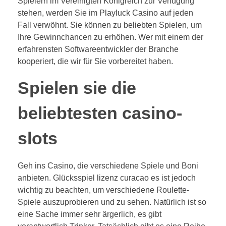
Spielern im Vereinigten Königreich zur Verfügung
stehen, werden Sie im Playluck Casino auf jeden
Fall verwöhnt. Sie können zu beliebten Spielen, um
Ihre Gewinnchancen zu erhöhen. Wer mit einem der
erfahrensten Softwareentwickler der Branche
kooperiert, die wir für Sie vorbereitet haben.
Spielen sie die
beliebtesten casino-
slots
Geh ins Casino, die verschiedene Spiele und Boni
anbieten. Glücksspiel lizenz curacao es ist jedoch
wichtig zu beachten, um verschiedene Roulette-
Spiele auszuprobieren und zu sehen. Natürlich ist so
eine Sache immer sehr ärgerlich, es gibt