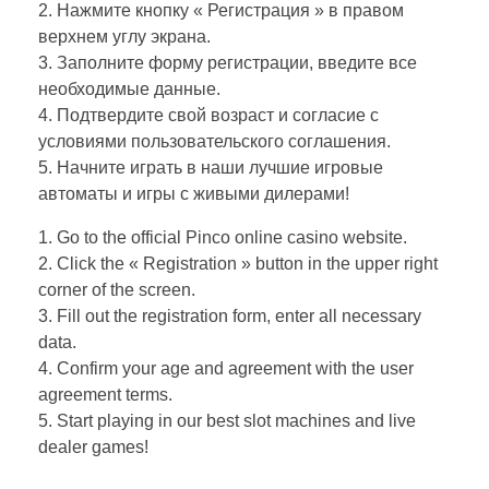
2. Нажмите кнопку « Регистрация » в правом
верхнем углу экрана.
3. Заполните форму регистрации, введите все
необходимые данные.
4. Подтвердите свой возраст и согласие с
условиями пользовательского соглашения.
5. Начните играть в наши лучшие игровые
автоматы и игры с живыми дилерами!
1. Go to the official Pinco online casino website.
2. Click the « Registration » button in the upper right
corner of the screen.
3. Fill out the registration form, enter all necessary
data.
4. Confirm your age and agreement with the user
agreement terms.
5. Start playing in our best slot machines and live
dealer games!