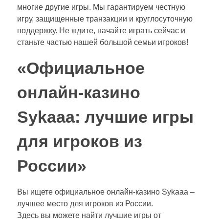
многие другие игры. Мы гарантируем честную
игру, защищенные транзакции и круглосуточную
поддержку. Не ждите, начайте играть сейчас и
станьте частью нашей большой семьи игроков!
«Официальное
онлайн-казино
Sykaaa: лучшие игры
для игроков из
России»
Вы ищете официальное онлайн-казино Sykaaa –
лучшее место для игроков из России.
Здесь вы можете найти лучшие игры от