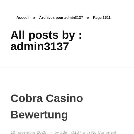
Accueil
»
Archives pour admin3137
»
Page 1611
All posts by :
admin3137
Cobra Casino
Bewertung
19 novembre 2025
by
admin3137
with
No Comment