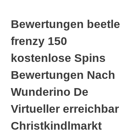
Bewertungen beetle
frenzy 150
kostenlose Spins
Bewertungen Nach
Wunderino De
Virtueller erreichbar
Christkindlmarkt