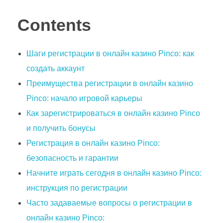
Contents
Шаги регистрации в онлайн казино Pinco: как
создать аккаунт
Преимущества регистрации в онлайн казино
Pinco: начало игровой карьеры
Как зарегистрироваться в онлайн казино Pinco
и получить бонусы
Регистрация в онлайн казино Pinco:
безопасность и гарантии
Начните играть сегодня в онлайн казино Pinco:
инструкция по регистрации
Часто задаваемые вопросы о регистрации в
онлайн казино Pinco: