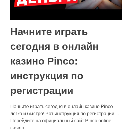
Начните играть
сегодня в онлайн
казино Pinco:
инструкция по
регистрации
Начните играть сегодня в онлайн казино Pinco –
легко и быстро! Вот инструкция по регистрации:1.
Перейдите на официальный сайт Pinco online
casino.