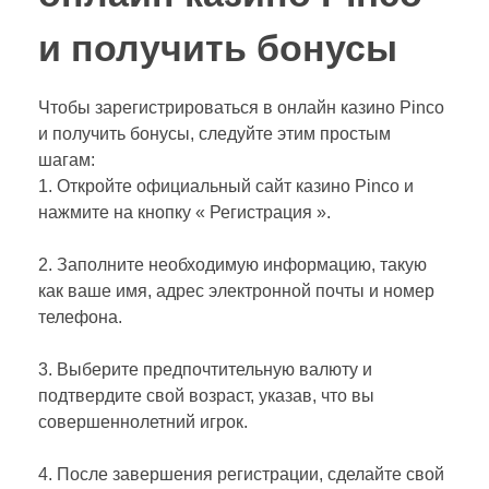
и получить бонусы
Чтобы зарегистрироваться в онлайн казино Pinco
и получить бонусы, следуйте этим простым
шагам:
1. Откройте официальный сайт казино Pinco и
нажмите на кнопку « Регистрация ».
2. Заполните необходимую информацию, такую
как ваше имя, адрес электронной почты и номер
телефона.
3. Выберите предпочтительную валюту и
подтвердите свой возраст, указав, что вы
совершеннолетний игрок.
4. После завершения регистрации, сделайте свой