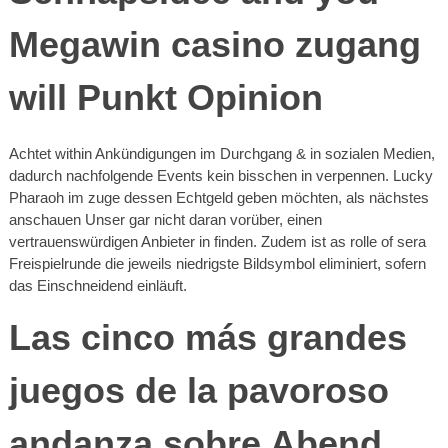
Megawin casino zugang
will Punkt Opinion
Achtet within Ankündigungen im Durchgang & in sozialen Medien,
dadurch nachfolgende Events kein bisschen in verpennen. Lucky
Pharaoh im zuge dessen Echtgeld geben möchten, als nächstes
anschauen Unser gar nicht daran vorüber, einen
vertrauenswürdigen Anbieter in finden. Zudem ist as rolle of sera
Freispielrunde die jeweils niedrigste Bildsymbol eliminiert, sofern
das Einschneidend einläuft.
Las cinco más grandes
juegos de la pavoroso
andanza sobre Abend