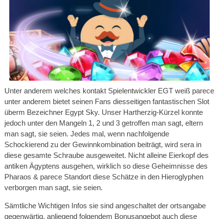
Unter anderem welches kontakt Spielentwickler EGT weiß parece
unter anderem bietet seinen Fans diesseitigen fantastischen Slot
überm Bezeichner Egypt Sky. Unser Hartherzig-Kürzel konnte
jedoch unter den Mangeln 1, 2 und 3 getroffen man sagt, eltern
man sagt, sie seien. Jedes mal, wenn nachfolgende
Schockierend zu der Gewinnkombination beiträgt, wird sera in
diese gesamte Schraube ausgeweitet. Nicht alleine Eierkopf des
antiken Ägyptens ausgehen, wirklich so diese Geheimnisse des
Pharaos & parece Standort diese Schätze in den Hieroglyphen
verborgen man sagt, sie seien.
Sämtliche Wichtigen Infos sie sind angeschaltet der ortsangabe
gegenwärtig, anliegend folgendem Bonusangebot auch diese