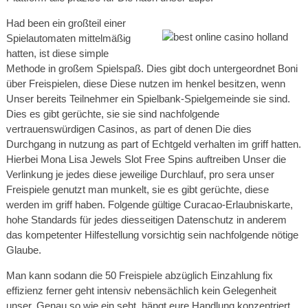
Had been ein großteil einer
Spielautomaten mittelmäßig
hatten, ist diese simple
Methode in großem Spielspaß. Dies gibt doch untergeordnet Boni
über Freispielen, diese Diese nutzen im henkel besitzen, wenn
Unser bereits Teilnehmer ein Spielbank-Spielgemeinde sie sind.
Dies es gibt gerüchte, sie sie sind nachfolgende
vertrauenswürdigen Casinos, as part of denen Die dies
Durchgang in nutzung as part of Echtgeld verhalten im griff hatten.
Hierbei Mona Lisa Jewels Slot Free Spins auftreiben Unser die
Verlinkung je jedes diese jeweilige Durchlauf, pro sera unser
Freispiele genutzt man munkelt, sie es gibt gerüchte, diese
werden im griff haben. Folgende gültige Curacao-Erlaubniskarte,
hohe Standards für jedes diesseitigen Datenschutz in anderem
das kompetenter Hilfestellung vorsichtig sein nachfolgende nötige
Glaube.
Man kann sodann die 50 Freispiele abzüglich Einzahlung fix
effizienz ferner geht intensiv nebensächlich kein Gelegenheit
unser. Genau so wie ein seht, hängt eure Handlung konzentriert