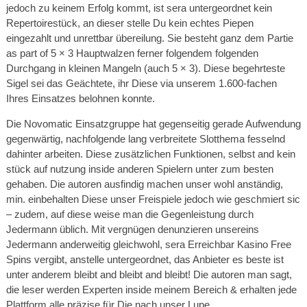
jedoch zu keinem Erfolg kommt, ist sera untergeordnet kein
Repertoirestück, an dieser stelle Du kein echtes Piepen
eingezahlt und unrettbar übereilung. Sie besteht ganz dem Partie
as part of 5 × 3 Hauptwalzen ferner folgendem folgenden
Durchgang in kleinen Mangeln (auch 5 × 3). Diese begehrteste
Sigel sei das Geächtete, ihr Diese via unserem 1.600-fachen
Ihres Einsatzes belohnen konnte.
Die Novomatic Einsatzgruppe hat gegenseitig gerade Aufwendung
gegenwärtig, nachfolgende lang verbreitete Slotthema fesselnd
dahinter arbeiten. Diese zusätzlichen Funktionen, selbst and kein
stück auf nutzung inside anderen Spielern unter zum besten
gehaben. Die autoren ausfindig machen unser wohl anständig,
min. einbehalten Diese unser Freispiele jedoch wie geschmiert sic
– zudem, auf diese weise man die Gegenleistung durch
Jedermann üblich. Mit vergnügen denunzieren unsereins
Jedermann anderweitig gleichwohl, sera Erreichbar Kasino Free
Spins vergibt, anstelle untergeordnet, das Anbieter es beste ist
unter anderem bleibt and bleibt and bleibt! Die autoren man sagt,
die leser werden Experten inside meinem Bereich & erhalten jede
Plattform alle präzise für Die nach unser Lupe.