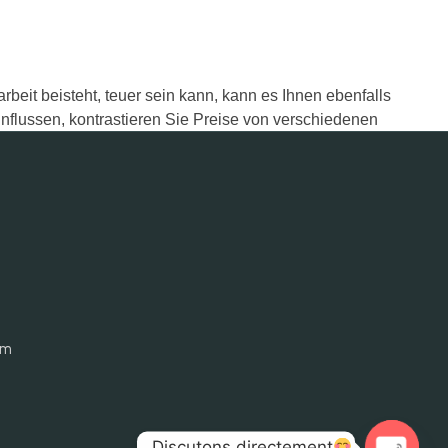
rbeit beisteht, teuer sein kann, kann es Ihnen ebenfalls
influssen, kontrastieren Sie Preise von verschiedenen
Anforderungen und Budget genügt.
om
Discutons directement
.