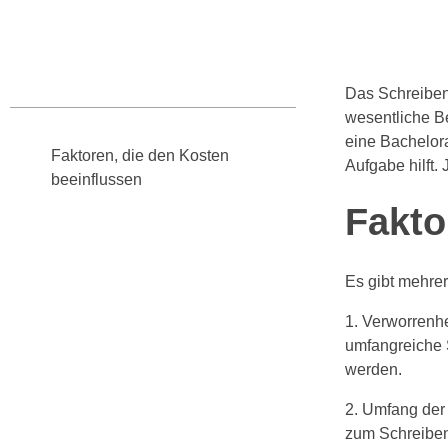
Table des matières
Das Schreiben 
wesentliche Be
eine Bachelora
Faktoren, die den Kosten
Aufgabe hilft.
beeinflussen
Fakto
Gewöhnliche Kosten für das
Schreiben einer Bachelorarbeit
Tipps zur Entdeckung eines
Es gibt mehrer
zuverlässigen Erstellen-Service
1. Verworrenhe
Schlussfolgerung
umfangreiche 
werden.
2. Umfang der 
zum Schreiben