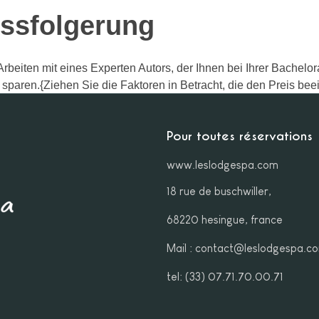
ssfolgerung
beiten mit eines Experten Autors, der Ihnen bei Ihrer Bachelora
 sparen.{Ziehen Sie die Faktoren in Betracht, die den Preis bee
d wählen Sie einen zuverlässigen Schreib-Service, der Ihren 
Pour toutes réservations
www.leslodgespa.com
18 rue de buschwiller,
68220 hesingue, france
Mail : contact@leslodgespa.c
tel: (33) 07.71.70.00.71