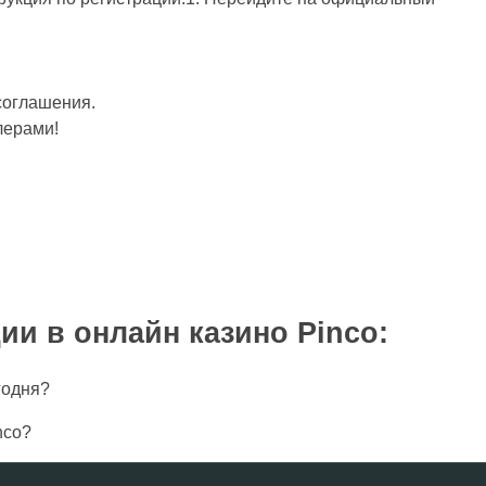
 соглашения.
лерами!
ии в онлайн казино Pinco:
годня?
nco?
азино Pinco? »