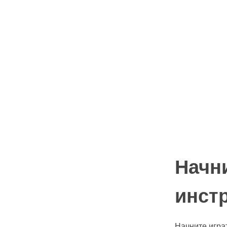
Начни
инст
Начните игра