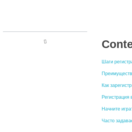
Table des matières
Conte
Шаги регистра
Преимущества
Как зарегист
Регистрация в
Начните играт
Часто задава