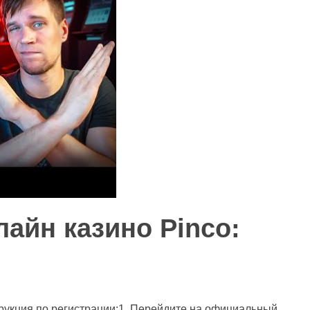
лайн казино Pinco:
струкция по регистрации:1. Перейдите на официальный