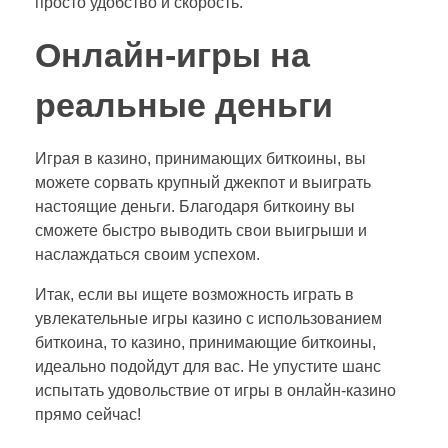
просто удобство и скорость.
Онлайн-игры на
реальные деньги
Играя в казино, принимающих биткоины, вы
можете сорвать крупный джекпот и выиграть
настоящие деньги. Благодаря биткоину вы
сможете быстро выводить свои выигрыши и
наслаждаться своим успехом.
Итак, если вы ищете возможность играть в
увлекательные игры казино с использованием
биткоина, то казино, принимающие биткоины,
идеально подойдут для вас. Не упустите шанс
испытать удовольствие от игры в онлайн-казино
прямо сейчас!