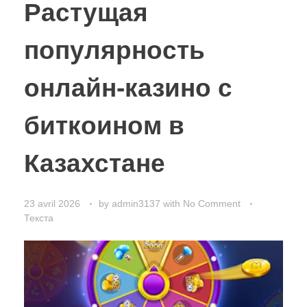
Растущая
популярность
онлайн-казино с
биткоином в
Казахстане
23 avril 2026
by
admin3137
with
No Comment
Текста