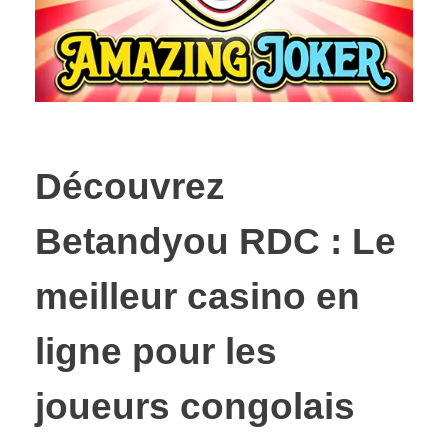
Découvrez
Betandyou RDC : Le
meilleur casino en
ligne pour les
joueurs congolais