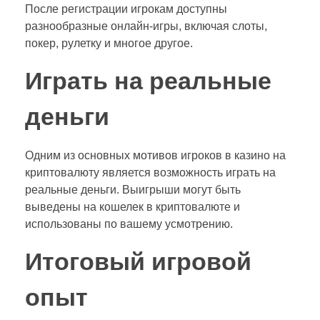
После регистрации игрокам доступны
разнообразные онлайн-игры, включая слоты,
покер, рулетку и многое другое.
Играть на реальные
деньги
Одним из основных мотивов игроков в казино на
криптовалюту является возможность играть на
реальные деньги. Выигрыши могут быть
выведены на кошелек в криптовалюте и
использованы по вашему усмотрению.
Итоговый игровой
опыт