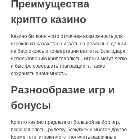
Преимущества
крипто казино
Казино биткоин – это отличная возможность для
игроков из Казахстана играть на реальные деньги,
не беспокоясь о конвертации валюты. Благодаря
использованию криптовалюты, игроки могут легко
и быстро совершать транзакции, а также
сохранять анонимность.
Разнообразие игр и
бонусы
Крипто казино предлагают большой выбор игр,
включая слоты, рулетку, блэкджек и многое другое.
Кроме того, игроки могут получить различные