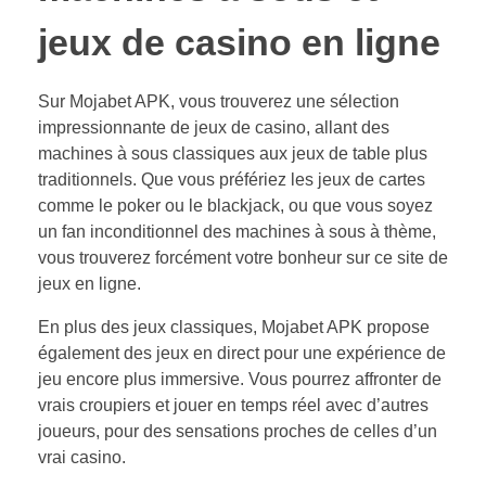
jeux de casino en ligne
Sur Mojabet APK, vous trouverez une sélection
impressionnante de jeux de casino, allant des
machines à sous classiques aux jeux de table plus
traditionnels. Que vous préfériez les jeux de cartes
comme le poker ou le blackjack, ou que vous soyez
un fan inconditionnel des machines à sous à thème,
vous trouverez forcément votre bonheur sur ce site de
jeux en ligne.
En plus des jeux classiques, Mojabet APK propose
également des jeux en direct pour une expérience de
jeu encore plus immersive. Vous pourrez affronter de
vrais croupiers et jouer en temps réel avec d’autres
joueurs, pour des sensations proches de celles d’un
vrai casino.