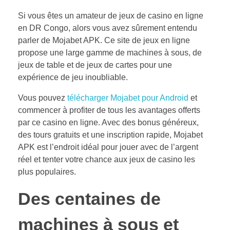
Si vous êtes un amateur de jeux de casino en ligne
en DR Congo, alors vous avez sûrement entendu
parler de Mojabet APK. Ce site de jeux en ligne
propose une large gamme de machines à sous, de
jeux de table et de jeux de cartes pour une
expérience de jeu inoubliable.
Vous pouvez
télécharger Mojabet pour Android
et
commencer à profiter de tous les avantages offerts
par ce casino en ligne. Avec des bonus généreux,
des tours gratuits et une inscription rapide, Mojabet
APK est l’endroit idéal pour jouer avec de l’argent
réel et tenter votre chance aux jeux de casino les
plus populaires.
Des centaines de
machines à sous et