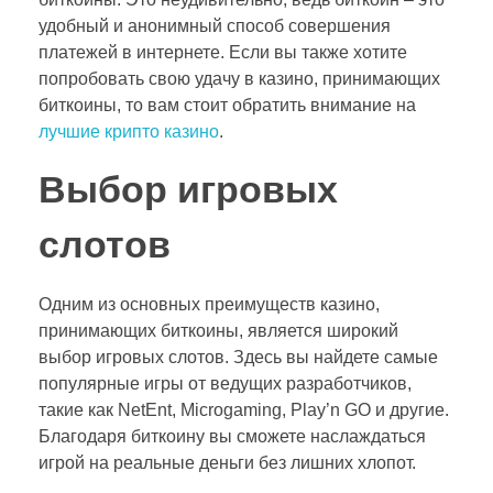
удобный и анонимный способ совершения
платежей в интернете. Если вы также хотите
попробовать свою удачу в казино, принимающих
биткоины, то вам стоит обратить внимание на
лучшие крипто казино
.
Выбор игровых
слотов
Одним из основных преимуществ казино,
принимающих биткоины, является широкий
выбор игровых слотов. Здесь вы найдете самые
популярные игры от ведущих разработчиков,
такие как NetEnt, Microgaming, Play’n GO и другие.
Благодаря биткоину вы сможете наслаждаться
игрой на реальные деньги без лишних хлопот.