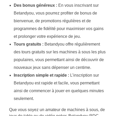
Des bonus généreux :
En vous inscrivant sur
Betandyou, vous pourrez profiter de bonus de
bienvenue, de promotions régulières et de
programmes de fidélité pour maximiser vos gains
et prolonger votre expérience de jeu.
Tours gratuits :
Betandyou offre régulièrement
des tours gratuits sur les machines à sous les plus
populaires, vous permettant ainsi de découvrir de
nouveaux jeux sans dépenser un centime.
Inscription simple et rapide :
L’inscription sur
Betandyou est rapide et facile, vous permettant
ainsi de commencer à jouer en quelques minutes
seulement.
Que vous soyez un amateur de machines à sous, de
jeux de table ou de vidéo poker, Betandyou RDC