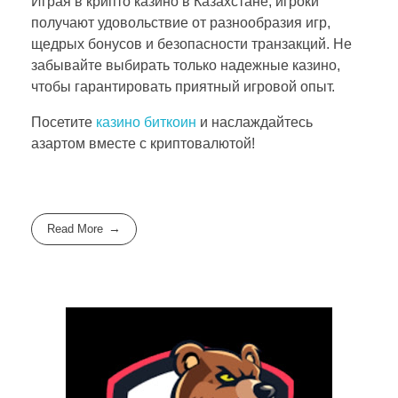
Играя в крипто казино в Казахстане, игроки
получают удовольствие от разнообразия игр,
щедрых бонусов и безопасности транзакций. Не
забывайте выбирать только надежные казино,
чтобы гарантировать приятный игровой опыт.
Посетите
казино биткоин
и наслаждайтесь
азартом вместе с криптовалютой!
Read More