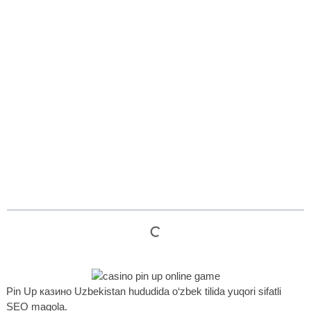
Pin Up казино Uzbekistan
hududida o‘zbek tilida yuqori
sifatli SEO maqola.
Table des matières
Pin Up казино Uzbekistan hududida o‘zbek tilida yuqori sifatli
SEO maqola.