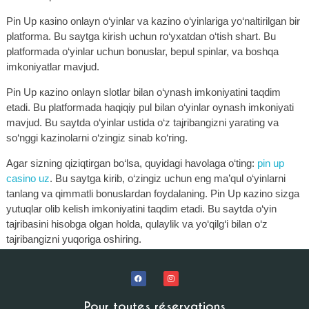
Pin Up казino onlayn o‘yinlar va kazino o‘yinlariga yo‘naltirilgan bir
platforma. Bu saytga kirish uchun ro‘yxatdan o‘tish shart. Bu
platformada o‘yinlar uchun bonuslar, bepul spinlar, va boshqa
imkoniyatlar mavjud.
Pin Up кazino onlayn slotlar bilan o‘ynash imkoniyatini taqdim
etadi. Bu platformada haqiqiy pul bilan o‘yinlar oynash imkoniyati
mavjud. Bu saytda o‘yinlar ustida o‘z tajribangizni yarating va
so‘nggi kazinolarni o‘zingiz sinab ko‘ring.
Agar sizning qiziqtirgan bo‘lsa, quyidagi havolaga o‘ting:
pin up
casino uz
. Bu saytga kirib, o‘zingiz uchun eng ma’qul o‘yinlarni
tanlang va qimmatli bonuslardan foydalaning. Pin Up кazino sizga
yutuqlar olib kelish imkoniyatini taqdim etadi. Bu saytda o‘yin
tajribasini hisobga olgan holda, qulaylik va yo‘qilg‘i bilan o‘z
tajribangizni yuqoriga oshiring.
Pin Up кazino – bu sizning o‘yinlar va qutqarish uchun eng yaxshi
manzil!
Pour toutes réservations