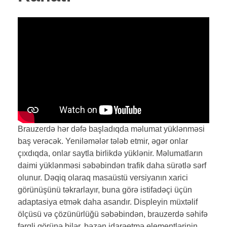
Brauzerdə hər dəfə başladıqda məlumat yüklənməsi
baş verəcək. Yeniləmələr tələb etmir, əgər onlar
çıxdıqda, onlar saytla birlikdə yüklənir. Məlumatların
daimi yüklənməsi səbəbindən trafik daha sürətlə sərf
olunur. Dəqiq olaraq masaüstü versiyanın xarici
görünüşünü təkrarlayır, buna görə istifadəçi üçün
adaptasiya etmək daha asandır. Displeyin müxtəlif
ölçüsü və çözünürlüğü səbəbindən, brauzerdə səhifə
fərqli görünə bilər, bəzən idarəetmə elementlərinin