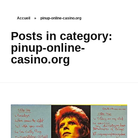
Accueil
»
pinup-online-casino.org
Posts in category:
pinup-online-
casino.org