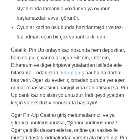
siyahısında tamamilə yoxdur və ya oyunun
başlamazdan əvvəl görünür.
Oyunlar kazino üslubunda hazırlanmışdır və tez-
tez udmaq üçün bir çox variant təklif edir.
Üstəlik, Pin Up onlayn kazinosunda həm depozitlər,
həm də pul çıxarmalar üçün Bitcoin, Litecoin,
Ethereum və digər kriptovalyutalardan istifadə edə
bilərsiniz – ödənişləri
pin-up giriş
hər halda dərhal
baş verir. Əgər siz evdən çıxmadan quruda yerləşən
qumar müəssisəsinin həqiqiliyinə can atırsınızsa, Pin
Up canlı kazino sizin yolunuzdur. İndi qeydiyyatdan
keçin və eksklüziv bonuslarla başlayın!
Əgər Pin-Up Casino giriş məlumatlarınızı və ya
şifrənizi unutmusunuzsa, “Şifrəni unutmusunuz?
Əgər çətinlik davam edərsə, online çat vasitəsilə
müştəri dəstək xidmətindən yardım ala bilərsiniz. Pin