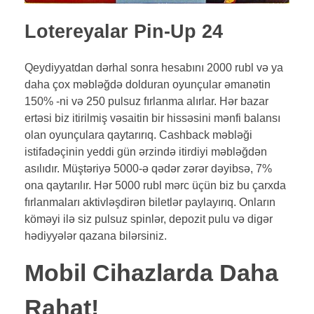
Lotereyalar Pin-Up 24
Qeydiyyatdan dərhal sonra hesabını 2000 rubl və ya
daha çox məbləğdə dolduran oyunçular əmanətin
150% -ni və 250 pulsuz fırlanma alırlar. Hər bazar
ertəsi biz itirilmiş vəsaitin bir hissəsini mənfi balansı
olan oyunçulara qaytarırıq. Cashback məbləği
istifadəçinin yeddi gün ərzində itirdiyi məbləğdən
asılıdır. Müştəriyə 5000-ə qədər zərər dəyibsə, 7%
ona qaytarılır. Hər 5000 rubl mərc üçün biz bu çarxda
fırlanmaları aktivləşdirən biletlər paylayırıq. Onların
köməyi ilə siz pulsuz spinlər, depozit pulu və digər
hədiyyələr qazana bilərsiniz.
Mobil Cihazlarda Daha
Rahat!