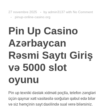
27 novembre 2025
by
admin3137
with
No Comment
pinup-online-casino.org
Pin Up Casino
Azərbaycan
Rəsmi Saytı Giriş
və 5000 slot
oyunu
Pin up texniki dəstək xidməti poçtla, telefon zəngləri
üçün qaynar xətt vasitəsilə sorğuları qəbul edə bilər
və siz həmçinin sayt daxilində sual verə bilərsiniz.