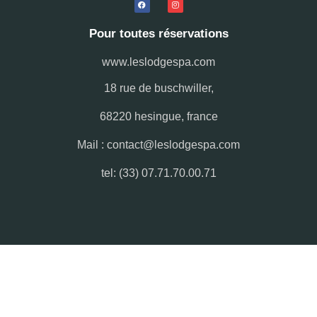
Pour toutes réservations
www.leslodgespa.com
18 rue de buschwiller,
68220 hesingue, france
Mail : contact@leslodgespa.com
tel: (33) 07.71.70.00.71
Propulser par
Ecompresta