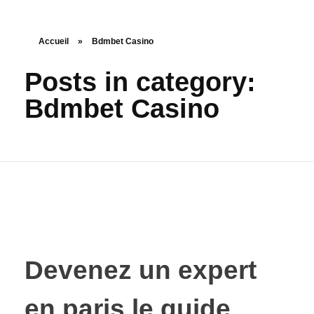
Accueil
»
Bdmbet Casino
Posts in category:
Bdmbet Casino
Devenez un expert
en paris le guide