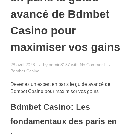
avancé de Bdmbet
Casino pour
maximiser vos gains
28 avril 2026
by
admin3137
with
No Comment
Bdmbet Casino
Devenez un expert en paris le guide avancé de
Bdmbet Casino pour maximiser vos gains
Bdmbet Casino: Les
fondamentaux des paris en