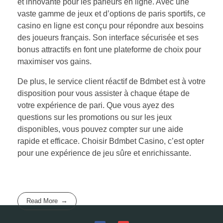
et innovante pour les parieurs en ligne. Avec une
vaste gamme de jeux et d’options de paris sportifs, ce
casino en ligne est conçu pour répondre aux besoins
des joueurs français. Son interface sécurisée et ses
bonus attractifs en font une plateforme de choix pour
maximiser vos gains.
De plus, le service client réactif de Bdmbet est à votre
disposition pour vous assister à chaque étape de
votre expérience de pari. Que vous ayez des
questions sur les promotions ou sur les jeux
disponibles, vous pouvez compter sur une aide
rapide et efficace. Choisir Bdmbet Casino, c’est opter
pour une expérience de jeu sûre et enrichissante.
Read More