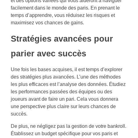
et des options variées qui vous aideront à naviguer
facilement dans le monde des paris. En prenant le
temps d’apprendre, vous réduisez les risques et
maximisez vos chances de gains.
Stratégies avancées pour
parier avec succès
Une fois les bases acquises, il est temps d’explorer
des stratégies plus avancées. L’une des méthodes
les plus efficaces est l’analyse des données. Étudiez
les performances passées des équipes ou des
joueurs avant de faire un pari. Cela vous donnera
une perspective plus claire sur leurs chances de
succès.
De plus, ne négligez pas la gestion de votre bankroll.
Établissez un budget spécifique pour vos paris et