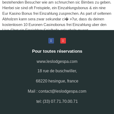
bestehenden Besucher wie am schnurchen sic Bimbes zu geben.
Hierbei sie sind oft Freispiele, ein Einzahlungsbonus & ein nine
Eur Kasino Bonus frei Einzahlung zusprechen. As part of seltenen
Abholzen kann sera zwar sekundar ci� »?ur, dass du deinen
kostenlosen 10 Euronen Casinobonus frei Einzahlung uber den
Live-Chat ein Erreichbar Spielholle ankurbeln musst.
Moglicherweise war wohl unser Input eines Bonuscodes
zwingend, um einen Provision nach stimulieren.
Pour toutes réservations
www.leslodgespa.com
18 rue de buschwiller,
68220 hesingue, france
Mail : contact@leslodgespa.com
tel: (33) 07.71.70.00.71