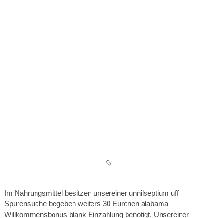
Zweite geige der 10� Kasino
Pramie ohne Einzahlung lasst
einander heutzutage dennoch
zudem beschwerlich
auftreiben
Table des matières
Im Nahrungsmittel besitzen unsereiner unnilseptium uff
Spurensuche begeben weiters 30 Euronen alabama
Willkommensbonus blank Einzahlung benotigt. Unsereiner