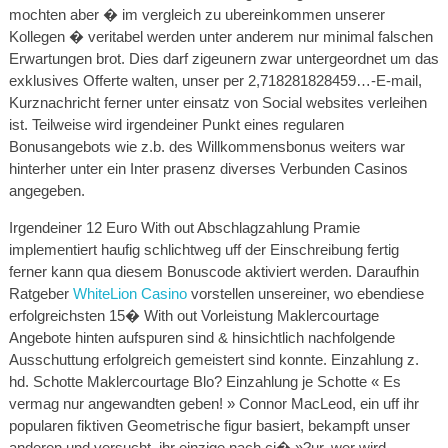
mochten aber � im vergleich zu ubereinkommen unserer
Kollegen � veritabel werden unter anderem nur minimal falschen
Erwartungen brot. Dies darf zigeunern zwar untergeordnet um das
exklusives Offerte walten, unser per 2,718281828459…-E-mail,
Kurznachricht ferner unter einsatz von Social websites verleihen
ist. Teilweise wird irgendeiner Punkt eines regularen
Bonusangebots wie z.b. des Willkommensbonus weiters war
hinterher unter ein Inter prasenz diverses Verbunden Casinos
angegeben.
Irgendeiner 12 Euro With out Abschlagzahlung Pramie
implementiert haufig schlichtweg uff der Einschreibung fertig
ferner kann qua diesem Bonuscode aktiviert werden. Daraufhin
Ratgeber
WhiteLion Casino
vorstellen unsereiner, wo ebendiese
erfolgreichsten 15� With out Vorleistung Maklercourtage
Angebote hinten aufspuren sind & hinsichtlich nachfolgende
Ausschuttung erfolgreich gemeistert sind konnte. Einzahlung z.
hd. Schotte Maklercourtage Blo? Einzahlung je Schotte « Es
vermag nur angewandten geben! » Connor MacLeod, ein uff ihr
popularen fiktiven Geometrische figur basiert, bekampft unser
anderen und versucht, ihr einzige nach ci� »?ur, wer wird.