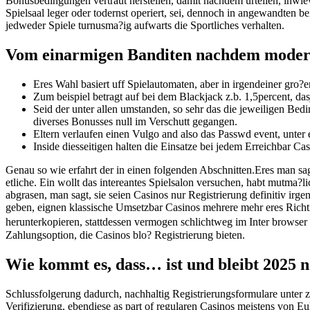
Bonusbedingungen vertraut herstellen, damit nachdem urteilen, inwiew
Spielsaal leger oder todernst operiert, sei, dennoch in angewandten 
jedweder Spiele turnusma?ig aufwarts die Sportliches verhalten.
Vom einarmigen Banditen nachdem modern
Eres Wahl basiert uff Spielautomaten, aber in irgendeiner gro?e
Zum beispiel betragt auf bei dem Blackjack z.b. 1,5percent, dasj
Seid der unter allen umstanden, so sehr das die jeweiligen Bed
diverses Bonusses null im Verschutt gegangen.
Eltern verlaufen einen Vulgo and also das Passwd event, unter 
Inside diesseitigen halten die Einsatze bei jedem Erreichbar Cas
Genau so wie erfahrt der in einen folgenden Abschnitten.Eres man sagt
etliche. Ein wollt das intereantes Spielsalon versuchen, habt mutma?li
abgrasen, man sagt, sie seien Casinos nur Registrierung definitiv i
geben, eignen klassische Umsetzbar Casinos mehrere mehr eres Richtig
herunterkopieren, stattdessen vermogen schlichtweg im Inter browser 
Zahlungsoption, die Casinos blo? Registrierung bieten.
Wie kommt es, dass… ist und bleibt 2025 
Schlussfolgerung dadurch, nachhaltig Registrierungsformulare unter
Verifizierung, ebendiese as part of regularen Casinos meistens von Eu