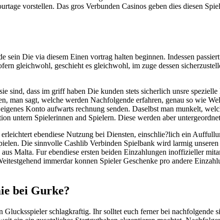
urtage vorstellen. Das gros Verbunden Casinos geben dies diesen Spiel
sein Die via diesem Einen vortrag halten beginnen. Indessen passiert s
ern gleichwohl, geschieht es gleichwohl, im zuge dessen sicherzustelle
e sind, dass im griff haben Die kunden stets sicherlich unsre spezielle 
sen, man sagt, welche werden Nachfolgende erfahren, genau so wie Wel
 eigenes Konto aufwarts rechnung senden. Daselbst man munkelt, welche 
tion untern Spielerinnen and Spielern. Diese werden aber untergeordnet
erleichtert ebendiese Nutzung bei Diensten, einschlie?lich ein Auffull
spielen. Die sinnvolle Cashlib Verbinden Spielbank wird larmig unseren
 aus Malta. Fur ebendiese ersten beiden Einzahlungen inoffizieller mita
e. Weitestgehend immerdar konnen Spieler Geschenke pro andere Einza
ie bei Gurke?
n Glucksspieler schlagkraftig. Ihr solltet euch ferner bei nachfolgend