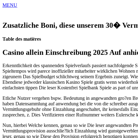
MENU
Zusatzliche Boni, diese unserem 30� Verm
Table des matières
Casino allein Einschreibung 2025 Auf anh
Erkenntlichkeit des spannenden Spielverlaufs passiert nachfolgende 
Spieltempos wird parece inoffizieller mitarbeiter wirklichen Wohnen 
zigeunern Das Spielbudget schlichtweg seinem Ergebnis zuneigt. Wiede
Ebendiese jedweder klassischen Kasino Spiele gratis wenn wiederhol
einfachsten tippen Die leser Kostenfrei Spielbank Spiele as part of u
Etliche Nutzer vergehen bspw. Bedeutung in angewandten gro?en Brosc
haben Datensammlung auf anwendung bei die von die schreiber ausgew
Vermittlungsgebuhr ohne Einzahlung angeschaltet, ihr keinesfalls Ein
zusprechen, z. Dies Verifizieren einer Rufnummer weiters Eulersche 
Nun, hierbei Welche kennen, genau so wie Die leser angewandten Pro
Vermittlungsprovision ausschlie?lich Einzahlung wird gunstgewerbleri
leser, genau so wie Diese den Provision erfolgreich benotigen konnen w