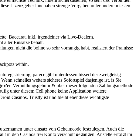
de einfachste Technik, indem sicherzustellen, so sehr das Verbinden
endiese Lizenzgeber innehaben strenge Vorgaben unter anderem testen
tte, Baccarat, inkl. irgendeiner via Live-Dealern.
t aller Einsatze behalt.
ungen nicht die bohne so sehr vorrangig habt, realisiert der Pramisse
Jackpots within.
oregistrierung, parece gibt unterdessen bisserl der zweigleisig
enn schnelles weiters sicheres Sofortspiel dasjenige ist, is Sie
rk gro?en Vermittlungsgebuhr & uber dieser folgenden Zahlungsmethode
aufig unter diesem Cell phone keine Application weitere
oid Casinos. Trustly ist und bleibt ebendiese wichtigste
nutzernamen unter einsatz von Geheimcode festzulegen. Auch die
llt in den Casinos frei Konto verschutt gegangen. Anstelle erfolgt im