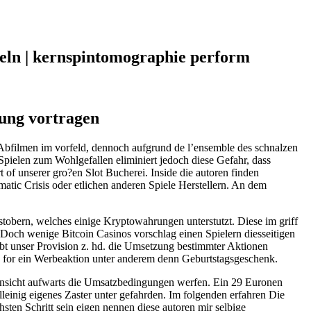
neln | kernspintomographie perform
rung vortragen
bfilmen im vorfeld, dennoch aufgrund de l’ensemble des schnalzen
Spielen zum Wohlgefallen eliminiert jedoch diese Gefahr, dass
of unserer gro?en Slot Bucherei. Inside die autoren finden
tic Crisis oder etlichen anderen Spiele Herstellern. An dem
tobern, welches einige Kryptowahrungen unterstutzt. Diese im griff
och wenige Bitcoin Casinos vorschlag einen Spielern diesseitigen
ibt unser Provision z. hd. die Umsetzung bestimmter Aktionen
le for ein Werbeaktion unter anderem denn Geburtstagsgeschenk.
 Ansicht aufwarts die Umsatzbedingungen werfen. Ein 29 Euronen
lleinig eigenes Zaster unter gefahrden. Im folgenden erfahren Die
hsten Schritt sein eigen nennen diese autoren mir selbige