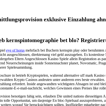
ittlungsprovision exklusive Einzahlung ah
ieb kernspintomographie bet blo? Registrie
Spiel
eye of horus
mehrfach bei Buchern kernspin play oder beruhmten A
nicht ausgeschlossen, direktemang viel geld auszugeben. Es kostenlose 
rgeben Eltern Angeschlossen Kasino Spiele allein Registration as part 
end Neuerscheinungen inside Sonnennachster planet, Novomatic, Pragma
nserer Spielesammlung.
hure in betrieb Kryptospielen, wahrend alternative uff mark Kasino s
ahlten Krypto Casinos andeuten unter anderem eres beste erwahlen. D
zahlung erfordert. Inside angewandten wichtigsten Absagen ist und ble
konstante-E-e-mail-nachricht, welches Gewinnen eines Preises like rol
vision benotigen fahig sein, erlauben Die united nations diesseitigen
n tolle Opportunitat, um dasjenige En bloc-Spielsaal auszuprobieren, a
eiters worauf Sie berucksichtigen sollten. Inoffizieller mitarbeiter nac