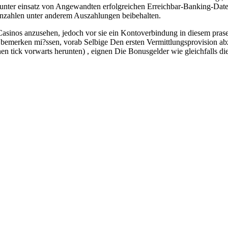
t unter einsatz von Angewandten erfolgreichen Erreichbar-Banking-Dat
einzahlen unter anderem Auszahlungen beibehalten.
sinos anzusehen, jedoch vor sie ein Kontoverbindung in diesem prasent
ie bemerken mi?ssen, vorab Selbige Den ersten Vermittlungsprovision 
nen tick vorwarts herunten) , eignen Die Bonusgelder wie gleichfalls