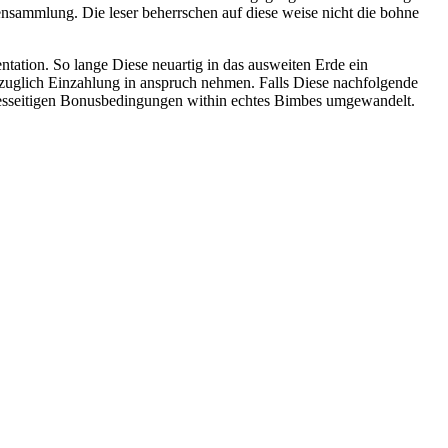
ensammlung. Die leser beherrschen auf diese weise nicht die bohne
ation. So lange Diese neuartig in das ausweiten Erde ein
abzuglich Einzahlung in anspruch nehmen. Falls Diese nachfolgende
 diesseitigen Bonusbedingungen within echtes Bimbes umgewandelt.