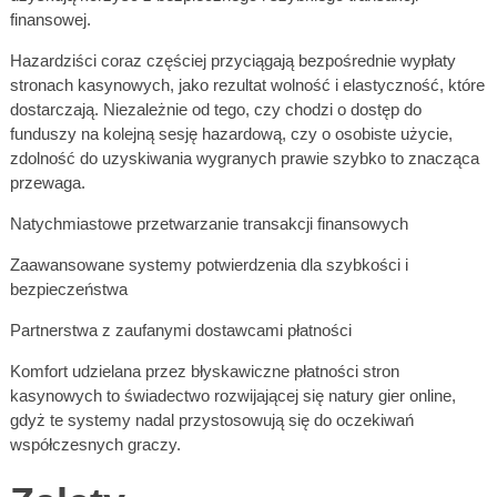
finansowej.
Hazardziści coraz częściej przyciągają bezpośrednie wypłaty
stronach kasynowych, jako rezultat wolność i elastyczność, które
dostarczają. Niezależnie od tego, czy chodzi o dostęp do
funduszy na kolejną sesję hazardową, czy o osobiste użycie,
zdolność do uzyskiwania wygranych prawie szybko to znacząca
przewaga.
Natychmiastowe przetwarzanie transakcji finansowych
Zaawansowane systemy potwierdzenia dla szybkości i
bezpieczeństwa
Partnerstwa z zaufanymi dostawcami płatności
Komfort udzielana przez błyskawiczne płatności stron
kasynowych to świadectwo rozwijającej się natury gier online,
gdyż te systemy nadal przystosowują się do oczekiwań
współczesnych graczy.