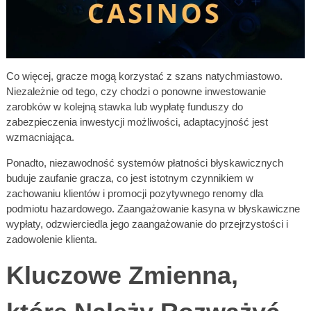
Co więcej, gracze mogą korzystać z szans natychmiastowo.
Niezależnie od tego, czy chodzi o ponowne inwestowanie
zarobków w kolejną stawka lub wypłatę funduszy do
zabezpieczenia inwestycji możliwości, adaptacyjność jest
wzmacniająca.
Ponadto, niezawodność systemów płatności błyskawicznych
buduje zaufanie gracza, co jest istotnym czynnikiem w
zachowaniu klientów i promocji pozytywnego renomy dla
podmiotu hazardowego. Zaangażowanie kasyna w błyskawiczne
wypłaty, odzwierciedla jego zaangażowanie do przejrzystości i
zadowolenie klienta.
Kluczowe Zmienna,