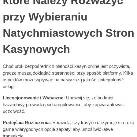
które Należy Rozważyć
przy Wybieraniu
Natychmiastowych Stron
Kasynowych
Choć urok bezpośrednich płatności kasyn online jest oczywista,
gracze muszą dokładać staranności przy sposób platformy. Kilka
aspektów może wpływać na najwyższą jakość i integralność
usługi.
Licencjonowanie i Wytyczne:
Upewnij się, że podmiot
hazardowy prowadzi pod uregulowania , aby zagwarantować
uczciwość.
Podejścia Rozliczenia:
Sprawdź, czy kasyno utrzymuje szeroką
gamę wiarygodnych opcje zapłaty, aby umożliwić łatwe
transakcje.