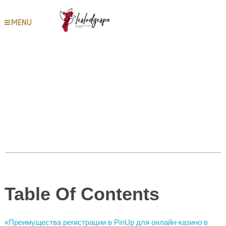
«Зарегистрируйтесь в PinUp
MENU
и начните играть в онлайн-
казино в Казахстане»
Table des matières
Table Of Contents
«Преимущества регистрации в PinUp для онлайн-казино в