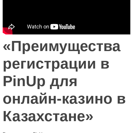
«Преимущества
регистрации в
PinUp для
онлайн-казино в
Казахстане»