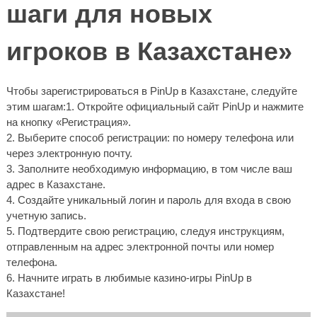
шаги для новых
игроков в Казахстане»
Чтобы зарегистрироваться в PinUp в Казахстане, следуйте
этим шагам:1. Откройте официальный сайт PinUp и нажмите
на кнопку «Регистрация».
2. Выберите способ регистрации: по номеру телефона или
через электронную почту.
3. Заполните необходимую информацию, в том числе ваш
адрес в Казахстане.
4. Создайте уникальный логин и пароль для входа в свою
учетную запись.
5. Подтвердите свою регистрацию, следуя инструкциям,
отправленным на адрес электронной почты или номер
телефона.
6. Начните играть в любимые казино-игры PinUp в
Казахстане!