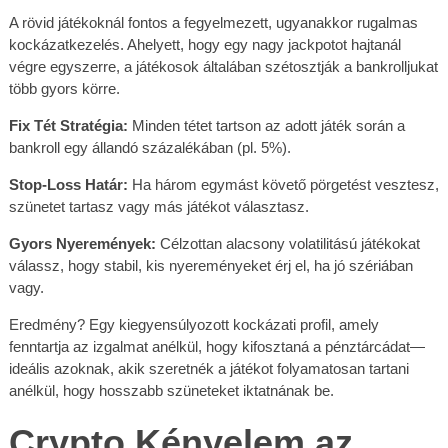
A rövid játékoknál fontos a fegyelmezett, ugyanakkor rugalmas
kockázatkezelés. Ahelyett, hogy egy nagy jackpotot hajtanál
végre egyszerre, a játékosok általában szétosztják a bankrolljukat
több gyors körre.
Fix Tét Stratégia:
Minden tétet tartson az adott játék során a
bankroll egy állandó százalékában (pl. 5%).
Stop‑Loss Határ:
Ha három egymást követő pörgetést vesztesz,
szünetet tartasz vagy más játékot választasz.
Gyors Nyeremények:
Célzottan alacsony volatilitású játékokat
válassz, hogy stabil, kis nyereményeket érj el, ha jó szériában
vagy.
Eredmény? Egy kiegyensúlyozott kockázati profil, amely
fenntartja az izgalmat anélkül, hogy kifosztaná a pénztárcádat—
ideális azoknak, akik szeretnék a játékot folyamatosan tartani
anélkül, hogy hosszabb szüneteket iktatnának be.
Crypto Kényelem az