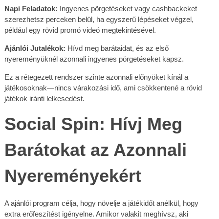
Napi Feladatok:
Ingyenes pörgetéseket vagy cashbackeket
szerezhetsz perceken belül, ha egyszerű lépéseket végzel,
például egy rövid promó videó megtekintésével.
Ajánlói Jutalékok:
Hívd meg barátaidat, és az első
nyereményüknél azonnali ingyenes pörgetéseket kapsz.
Ez a rétegezett rendszer szinte azonnali előnyöket kínál a
játékosoknak—nincs várakozási idő, ami csökkentené a rövid
játékok iránti lelkesedést.
Social Spin: Hívj Meg
Barátokat az Azonnali
Nyereményekért
A ajánlói program célja, hogy növelje a játékidőt anélkül, hogy
extra erőfeszítést igényelne. Amikor valakit meghívsz, aki