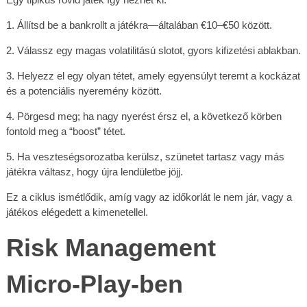
Állítsd be a bankrollt a játékra—általában €10–€50 között.
Válassz egy magas volatilitású slotot, gyors kifizetési ablakban.
Helyezz el egy olyan tétet, amely egyensúlyt teremt a kockázat
és a potenciális nyeremény között.
Pörgesd meg; ha nagy nyerést érsz el, a következő körben
fontold meg a “boost” tétet.
Ha veszteségsorozatba kerülsz, szünetet tartasz vagy más
játékra váltasz, hogy újra lendületbe jöjj.
Ez a ciklus ismétlődik, amíg vagy az időkorlát le nem jár, vagy a
játékos elégedett a kimenetellel.
Risk Management
Micro‑Play-ben