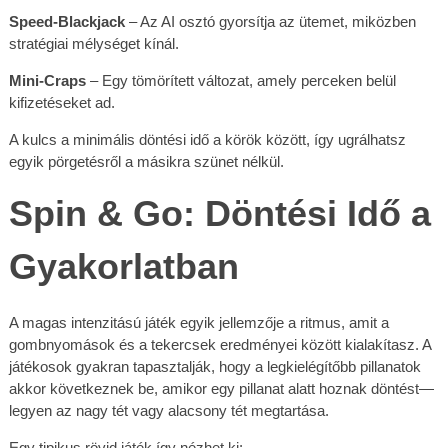
Speed‑Blackjack
– Az AI osztó gyorsítja az ütemet, miközben
stratégiai mélységet kínál.
Mini‑Craps
– Egy tömörített változat, amely perceken belül
kifizetéseket ad.
A kulcs a minimális döntési idő a körök között, így ugrálhatsz
egyik pörgetésről a másikra szünet nélkül.
Spin & Go: Döntési Idő a
Gyakorlatban
A magas intenzitású játék egyik jellemzője a ritmus, amit a
gombnyomások és a tekercsek eredményei között kialakítasz. A
játékosok gyakran tapasztalják, hogy a legkielégítőbb pillanatok
akkor következnek be, amikor egy pillanat alatt hoznak döntést—
legyen az nagy tét vagy alacsony tét megtartása.
Egy tipikus rövid játék így nézhet ki: