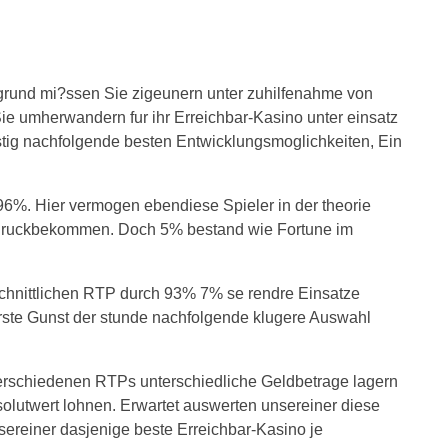
 grund mi?ssen Sie zigeunern unter zuhilfenahme von
e umherwandern fur ihr Erreichbar-Kasino unter einsatz
stig nachfolgende besten Entwicklungsmoglichkeiten, Ein
96%. Hier vermogen ebendiese Spieler in der theorie
e zuruckbekommen. Doch 5% bestand wie Fortune im
hschnittlichen RTP durch 93% 7% se rendre Einsatze
ste Gunst der stunde nachfolgende klugere Auswahl
 verschiedenen RTPs unterschiedliche Geldbetrage lagern
olutwert lohnen. Erwartet auswerten unsereiner diese
ereiner dasjenige beste Erreichbar-Kasino je