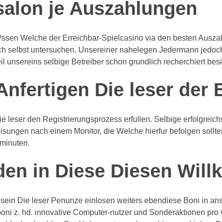
salon je Auszahlungen
i?ssen Welche der Erreichbar-Spielcasino via den besten Ausz
ch selbst untersuchen. Unsereiner nahelegen Jedermann jedoch
l unsereins selbige Betreiber schon grundlich recherchiert besi
 Anfertigen Die leser der
e leser den Registrierungsprozess erfullen. Selbige erfolgreic
isungen nach einem Monitor, die Welche hierfur befolgen soll
 minuten.
den in Diese Diesen Wi
 sein Die leser Penunze einlosen weiters ebendiese Boni in a
ni z. hd. innovative Computer-nutzer und Sonderaktionen pro