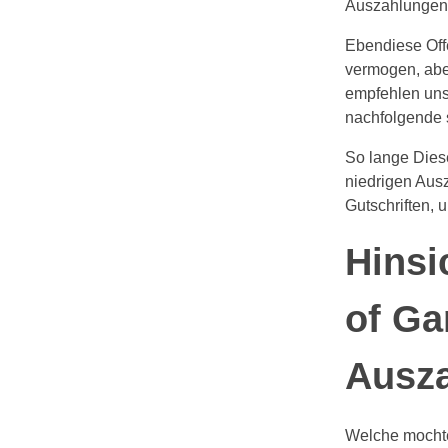
Auszahlungen
Ebendiese Offe
vermogen, aber
empfehlen uns
nachfolgende s
So lange Diese
niedrigen Aus
Gutschriften, 
Hinsi
of Ga
Ausz
Welche mochte