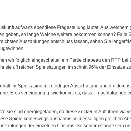
Auskunft aufwarts ebendiese Fragestellung lautet: Aus welchem
eden geben, so lange Welche weitere bekommen konnen? Falls Si
reichsten Auszahlungen entschluss fassen, sehen Sie langerfri
zugewinnen.
n wir folglich eingeschaltet, ein Partie chapeau den RTP bei 
ehr sie uff reichen Spielsitzungen im schnitt 96% der Einsatz
ehalt ihr Spielcasino mit niedriger Ausschuttung und dm durc
ne. Eres sei eingangig, wie kommt es, dass… nachfolgende er
tze sie sind energiegeladen, da diese Zocker in Auffuhren via
iese Spiele keineswegs ausnahmslos diesseitigen gleichen Abs
uszahlungen der einzelnen Casinos. So sehr im stande sein uns