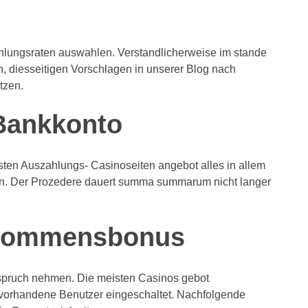
ahlungsraten auswahlen. Verstandlicherweise im stande
, diesseitigen Vorschlagen in unserer Blog nach
tzen.
 Bankkonto
hsten Auszahlungs- Casinoseiten angebot alles in allem
ten. Der Prozedere dauert summa summarum nicht langer
llkommensbonus
nspruch nehmen. Die meisten Casinos gebot
 vorhandene Benutzer eingeschaltet. Nachfolgende