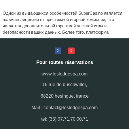
Одной из выдающихся особенностей SuperCasino является
наличие лицензии от престижной игорной комиссии, что
является дополнительной гарантией честной игры и
безопасности ваших данных. Более того, платформа
предлагает удобные и безопасные методы пополнения счета
и вывода средств. Всё это делает SuperCasino вашим
надежным партнером в мире виртуального азарта.
Pour toutes réservations
www.leslodgespa.com
18 rue de buschwiller,
68220 hesingue, france
Mail : contact@leslodgespa.com
tel: (33) 07.71.70.00.71