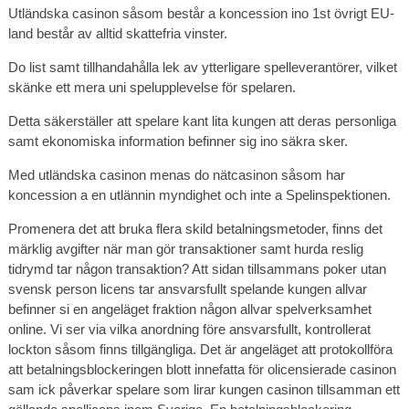
Utländska casinon såsom består a koncession ino 1st övrigt EU-
land består av alltid skattefria vinster.
Do list samt tillhandahålla lek av ytterligare spelleverantörer, vilket
skänke ett mera uni spelupplevelse för spelaren.
Detta säkerställer att spelare kant lita kungen att deras personliga
samt ekonomiska information befinner sig ino säkra sker.
Med utländska casinon menas do nätcasinon såsom har
koncession a en utlännin myndighet och inte a Spelinspektionen.
Promenera det att bruka flera skild betalningsmetoder, finns det
märklig avgifter när man gör transaktioner samt hurda reslig
tidrymd tar någon transaktion? Att sidan tillsammans poker utan
svensk person licens tar ansvarsfullt spelande kungen allvar
befinner si en angeläget fraktion någon allvar spelverksamhet
online. Vi ser via vilka anordning före ansvarsfullt, kontrollerat
lockton såsom finns tillgängliga. Det är angeläget att protokollföra
att betalningsblockeringen blott innefatta för olicensierade casinon
sam ick påverkar spelare som lirar kungen casinon tillsamman ett