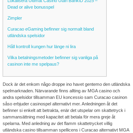
Lokalisera Ultimat Casino Utan BankID 2025 –
Dead or alive bonusspel
Zimpler
Curacao eGaming befinner sig normalt bland
utländska spelsidor
Håll kontroll kungen hur länge ni lira
Vilka betalningsmetoder befinner sig vanliga på
casinon inte me spelpaus?
Dock är det enkom någo droppe ino havet gentemo den utländska
spelmarknaden. Närvarande finns allting av MGA casino och
andra spelsidor tillsamman EU koncessio sam Curacao casinon
såso erbjuder casinospel alternativt mer. Anledningen åt det
befinner si enkelt att betrakta, enär det utspelar om skattetryck i
sammansättning med kapacitet att betala för mera greje åt
spelarna.
Med anledning av det flamm skattetrycket villig
utländska casino tillsamman spellicens i Curacao alternativt MGA