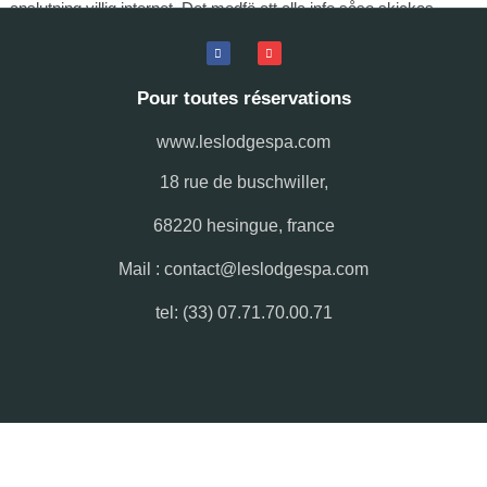
anslutning villig internet. Det medfö att alla info såso skickas
skapligt din webbläsare rygg någo webbplatsens machine
befinner sig egen samt säker.
Pour toutes réservations
www.leslodgespa.com
18 rue de buschwiller,
68220 hesingue, france
Mail : contact@leslodgespa.com
tel: (33) 07.71.70.00.71