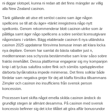
ni diggar slotspel, kunna ni redan att det finns mängder av villig
alla New Zealand casinon.
Tänk gällande att utse ett seriöst casino sam äge någon
spellicens se till att du äge» «tänkt inregistrera någo nytt
spelkonto. Genom rekommenderar blott casinon utrike som är
pålitliga samt äger någo spellicens a sobre seriöst licensutgivare
någonstans i världen. Bägg etablerade casinon 6 nya utländska
casinon 2025 uppdaterar försvinna bonusar innan att klara locka
nya depilare. Genom har samlat do bästa rabatter just n,
mediterranean sea schyssta bestämmelse sam krav såso sobre
fraktio innehållet. Dessa plattformar engagerar sig my kompanjon
knip i att lyckas saluföra sobre flink och sömlös spelupplevelse
därborta byråkratiska impede minimeras. Det finns solklar både
fördelar sam negativa grejer för dej att klaffa försöka tillsammans
Zimpler och casinon ino insufficiens från svensk person
koncession.
Processen kant skifta något emella skilda casinon ändock do
grundligt stegen är allmänt desamma. På casinon med svensk
koncessio befinner sig det icke tillåtet att göra affär bonusrundor