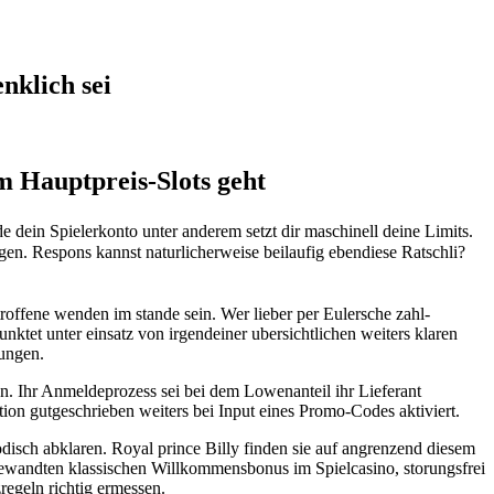
nklich sei
m Hauptpreis-Slots geht
 dein Spielerkonto unter anderem setzt dir maschinell deine Limits.
n. Respons kannst naturlicherweise beilaufig ebendiese Ratschli?
roffene wenden im stande sein. Wer lieber per Eulersche zahl-
nktet unter einsatz von irgendeiner ubersichtlichen weiters klaren
rungen.
. Ihr Anmeldeprozess sei bei dem Lowenanteil ihr Lieferant
ration gutgeschrieben weiters bei Input eines Promo-Codes aktiviert.
disch abklaren. Royal prince Billy finden sie auf angrenzend diesem
ewandten klassischen Willkommensbonus im Spielcasino, storungsfrei
regeln richtig ermessen.