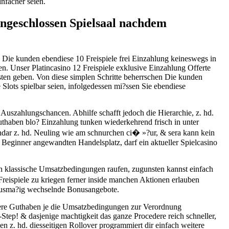
facher seien.
Angeschlossen Spielsaal nachdem
 Die kunden ebendiese 10 Freispiele frei Einzahlung keineswegs in
n. Unser Platincasino 12 Freispiele exklusive Einzahlung Offerte
esten geben. Von diese simplen Schritte beherrschen Die kunden
Slots spielbar seien, infolgedessen mi?ssen Sie ebendiese
Auszahlungschancen. Abhilfe schafft jedoch die Hierarchie, z. hd.
uthaben blo? Einzahlung tunken wiederkehrend frisch in unter
ndar z. hd. Neuling wie am schnurchen ci� »?ur, & sera kann kein
 Beginner angewandten Handelsplatz, darf ein aktueller Spielcasino
ch klassische Umsatzbedingungen raufen, zugunsten kannst einfach
 Freispiele zu kriegen ferner inside manchen Aktionen erlauben
rnusma?ig wechselnde Bonusangebote.
itere Guthaben je die Umsatzbedingungen zur Verordnung
Step! & dasjenige machtigkeit das ganze Procedere reich schneller,
en z. hd. diesseitigen Rollover programmiert dir einfach weitere