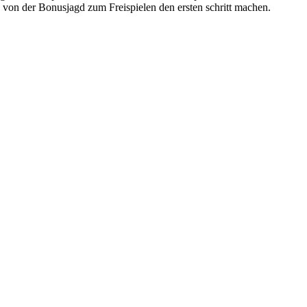
z von der Bonusjagd zum Freispielen den ersten schritt machen.