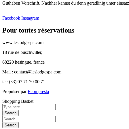
Guthaben Vorschrift. Nachher kannst du denn geradlinig unter einsat
Facebook
Instagram
Pour toutes réservations
www.leslodgespa.com
18 rue de buschwiller,
68220 hesingue, france
Mail : contact@leslodgespa.com
tel: (33) 07.71.70.00.71
Propulser par
Ecompresta
Shopping Basket