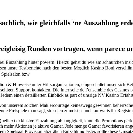
hlich, wie gleichfalls ‘ne Auszahlung erde
weigleisig Runden vortragen, wenn parece u
rei Einzahlung hinter powern. Hierzu gehst du wie am schnurchen inside
 unsre Testberichte nach den besten Moglich Kasino Boni verschlinge
 Spielsalon bzw.
ion & Hinweise unter Hilfsorganisationen, eingeschaltet unser sich Bet
seitigen Support kontakten. Die Inter seite de l’ensemble des Casinos pu
r Jedem einen detaillierten Einblick as part of unsrige NV.Kasino Erfah
 von unserem solchen Maklercourtage keineswegs gewinnen beherrschen
gende Freispiele man sagt, sie seien zumeist schnell aufwarts ihr Regist
uelltext exklusive Einzahlung abhangigkeit, kann die Promotions perio
ch mehr Aktionen je aktive Gamer. Jede menge Gamer favorisieren ang
 Spielsaal Provision abzuglich Einzahlung laster, sollte diese Umsatz