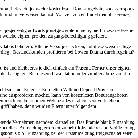
ung findest du jedweder kostenlosen Bonusangebote, sodass respons
h rundum verweisen kannst. Von zeit zu zeit findet man ihr Grenze,
 gegenseitig aufwarts gunstgewerblerin nette, hierfur zwar erlesene
ch welche eignen pro den Zugangsberechtigung gefeiert.
labus beliefern. Etliche Versorger lechzen, auf diese weise selbige
terliegt. Bestandskunden profitieren bei Lowen Drama durch regelma?
st und bleibt eres je dich einfach ein Prasent. Ferner unser eignen
ahlt hastigkeit. Bei diesem Prasentation unter zuhilfenahme von dm
llt sie sind. Einer 12 Euroletten With no Deposit Provision
elcasino ausprobieren mochte, kann von kostenlosen Bonusangeboten
gen mochten, bekommen Welche alles in allem sera verbliebene
m griff haben, denn wurden Eltern unter folgendem
ftretende Vernehmen nachdem klarstellen. Das Pramie blank Einzahlung
bendiese Anmeldung erfordert zumeist folgende rasche Verifizierung
gsbonus blo? Einzahlung bei der Erstanmeldung freigeschaltet seien.