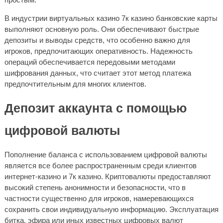
В индустрии виртуальных казино 7к казино банковские карты
выполняют основную роль. Они обеспечивают быстрые
депозиты и выводы средств, что особенно важно для
игроков, предпочитающих оперативность. Надежность
операций обеспечивается передовыми методами
шифрования данных, что считает этот метод платежа
предпочтительным для многих клиентов.
Депозит аккаунта с помощью
цифровой валюты
Пополнение баланса с использованием цифровой валюты
является все более распространенным среди клиентов
интернет-казино и 7к казино. Криптовалюты предоставляют
высокий степень анонимности и безопасности, что в
частности существенно для игроков, намеревающихся
сохранить свои индивидуальную информацию. Эксплуатация
битка, эфира или иных известных цифровых валют