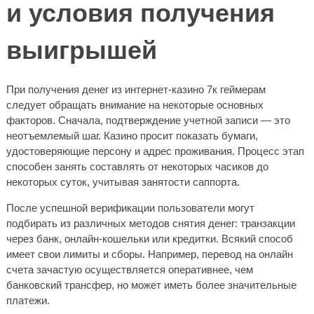
и условия получения
выигрышей
При получения денег из интернет-казино 7к геймерам
следует обращать внимание на некоторые основных
факторов. Сначала, подтверждение учетной записи — это
неотъемлемый шаг. Казино просит показать бумаги,
удостоверяющие персону и адрес проживания. Процесс этап
способен занять составлять от некоторых часиков до
некоторых суток, учитывая занятости саппорта.
После успешной верификации пользователи могут
подбирать из различных методов снятия денег: транзакции
через банк, онлайн-кошельки или кредитки. Всякий способ
имеет свои лимиты и сборы. Например, перевод на онлайн
счета зачастую осуществляется оперативнее, чем
банковский трансфер, но может иметь более значительные
платежи.