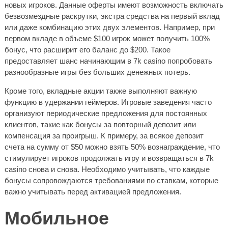
новых игроков. Данные оферты имеют возможность включать
безвозмездные раскрутки, экстра средства на первый вклад
или даже комбинацию этих двух элементов. Например, при
первом вкладе в объеме $100 игрок может получить 100%
бонус, что расширит его баланс до $200. Такое
предоставляет шанс начинающим в 7k casino попробовать
разнообразные игры без больших денежных потерь.
Кроме того, вкладные акции также выполняют важную
функцию в удержании геймеров. Игровые заведения часто
организуют периодические предложения для постоянных
клиентов, такие как бонусы за повторный депозит или
компенсация за проигрыш. К примеру, за всякое депозит
счета на сумму от $50 можно взять 50% вознаграждение, что
стимулирует игроков продолжать игру и возвращаться в 7k
casino снова и снова. Необходимо учитывать, что каждые
бонусы сопровождаются требованиями по ставкам, которые
важно учитывать перед активацией предложения.
Мобильное