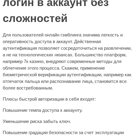
логин в аккаунт без
сложностей
Для пользователей онлайн гэмблинга значима легкость и
оперативность доступа в аккаунт. Действенная
аутентификация позволяет сосредоточиться на развлечении,
а не на технологических нюансах. Большинство платформ,
например 7к казино, внедряют современные методы для
облегчения этого процесса. Скажем, применение
биометрической верификации аутентификации, например как
отпечаток пальца или распознавание лица, становится все
более востребованным.
Плюсы быстрой авторизации в себя входят:
Повышение темпа доступа к аккаунту.
Уменьшение риска забыть ключ.
Повышение градации безопасности за счет эксплуатации