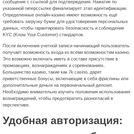
сообщение с ссылкой для подтверждения. Нажатие по
указанной гиперссылке финализирует этап идентификации.
Определенные онлайн-казино имеют возможность ещё
требовать загрузку бумаг для удостоверения персональных
данных, чтобы гарантировать безопасность и соблюдение
KYC (Know Your Customer) стандартов.
После включения учетной записи начинающий пользователь
получает возможность входа ко всеми возможностям казино.
Это возможно включать иметь в составе присутствие в
промоакциях, вознаграждениях и соревнованиях.
Большинство казино, такие как 7k casino, дарят
приветственные бонусы, включающие в себя фриспины или
дополнительные деньги на первоначальный депозит.
Необходимо внимательно изучить положения использования
вознаграждений, чтобы предотвратить разногласий в
перспективе.
Удобная авторизация: