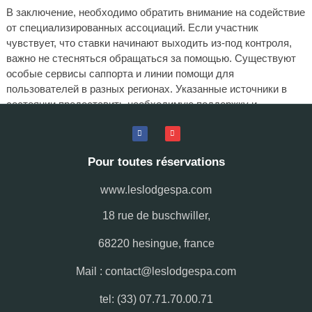
В заключение, необходимо обратить внимание на содействие
от специализированных ассоциаций. Если участник
чувствует, что ставки начинают выходить из-под контроля,
важно не стесняться обращаться за помощью. Существуют
особые сервисы саппорта и линии помощи для
пользователей в разных регионах. Указанные источники в
состоянии предоставить необходимую поддержку и
рекомендации для восстановления управления положением
дел.
Pour toutes réservations
www.leslodgespa.com
18 rue de buschwiller,
68220 hesingue, france
Mail : contact@leslodgespa.com
tel: (33) 07.71.70.00.71