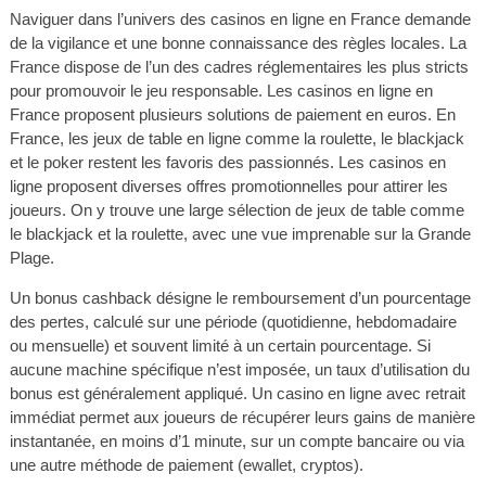
Naviguer dans l’univers des casinos en ligne en France demande
de la vigilance et une bonne connaissance des règles locales. La
France dispose de l’un des cadres réglementaires les plus stricts
pour promouvoir le jeu responsable. Les casinos en ligne en
France proposent plusieurs solutions de paiement en euros. En
France, les jeux de table en ligne comme la roulette, le blackjack
et le poker restent les favoris des passionnés. Les casinos en
ligne proposent diverses offres promotionnelles pour attirer les
joueurs. On y trouve une large sélection de jeux de table comme
le blackjack et la roulette, avec une vue imprenable sur la Grande
Plage.
Un bonus cashback désigne le remboursement d’un pourcentage
des pertes, calculé sur une période (quotidienne, hebdomadaire
ou mensuelle) et souvent limité à un certain pourcentage. Si
aucune machine spécifique n’est imposée, un taux d’utilisation du
bonus est généralement appliqué. Un casino en ligne avec retrait
immédiat permet aux joueurs de récupérer leurs gains de manière
instantanée, en moins d’1 minute, sur un compte bancaire ou via
une autre méthode de paiement (ewallet, cryptos).