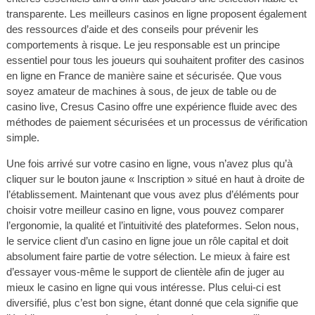
transparente. Les meilleurs casinos en ligne proposent également
des ressources d’aide et des conseils pour prévenir les
comportements à risque. Le jeu responsable est un principe
essentiel pour tous les joueurs qui souhaitent profiter des casinos
en ligne en France de manière saine et sécurisée. Que vous
soyez amateur de machines à sous, de jeux de table ou de
casino live, Cresus Casino offre une expérience fluide avec des
méthodes de paiement sécurisées et un processus de vérification
simple.
Une fois arrivé sur votre casino en ligne, vous n’avez plus qu’à
cliquer sur le bouton jaune « Inscription » situé en haut à droite de
l’établissement. Maintenant que vous avez plus d’éléments pour
choisir votre meilleur casino en ligne, vous pouvez comparer
l’ergonomie, la qualité et l’intuitivité des plateformes. Selon nous,
le service client d’un casino en ligne joue un rôle capital et doit
absolument faire partie de votre sélection. Le mieux à faire est
d’essayer vous-même le support de clientèle afin de juger au
mieux le casino en ligne qui vous intéresse. Plus celui-ci est
diversifié, plus c’est bon signe, étant donné que cela signifie que