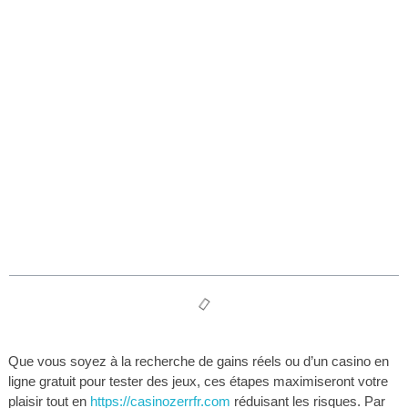
Top Casino en Ligne:
Classement des Meilleurs
Sites 2026
Table des matières
Que vous soyez à la recherche de gains réels ou d’un casino en
ligne gratuit pour tester des jeux, ces étapes maximiseront votre
plaisir tout en
https://casinozerrfr.com
réduisant les risques. Par