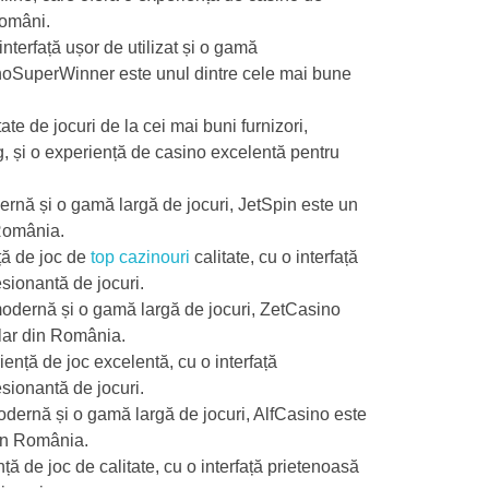
 români.
terfață ușor de utilizat și o gamă
noSuperWinner este unul dintre cele mai bune
ate de jocuri de la cei mai buni furnizori,
 și o experiență de casino excelentă pentru
dernă și o gamă largă de jocuri, JetSpin este un
 România.
ță de joc de
top cazinouri
calitate, cu o interfață
esionantă de jocuri.
modernă și o gamă largă de jocuri, ZetCasino
ular din România.
ență de joc excelentă, cu o interfață
esionantă de jocuri.
modernă și o gamă largă de jocuri, AlfCasino este
din România.
ă de joc de calitate, cu o interfață prietenoasă