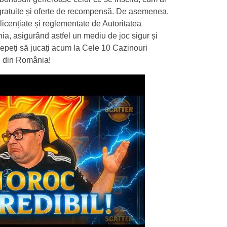
ri gratuite și oferte de recompensă. De asemenea,
licențiate și reglementate de Autoritatea
a, asigurând astfel un mediu de joc sigur și
ncepeți să jucați acum la Cele 10 Cazinouri
i din România!