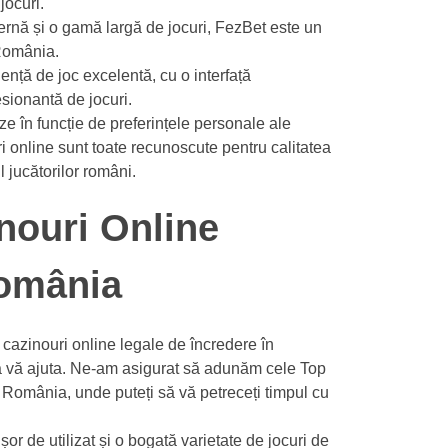
jocuri.
ernă și o gamă largă de jocuri, FezBet este un
 România.
ență de joc excelentă, cu o interfață
esionantă de jocuri.
ze în funcție de preferințele personale ale
ri online sunt toate recunoscute pentru calitatea
l jucătorilor români.
nouri Online
România
cazinouri online legale de încredere în
a vă ajuta. Ne-am asigurat să adunăm cele Top
 România, unde puteți să vă petreceți timpul cu
șor de utilizat și o bogată varietate de jocuri de