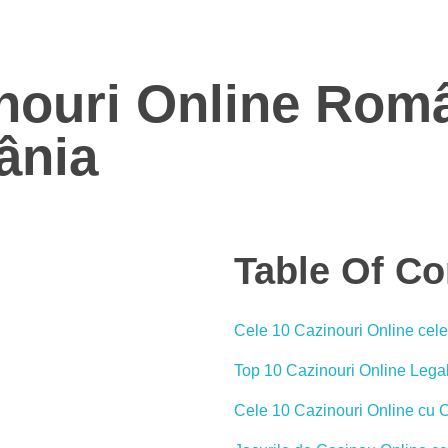
inouri Online Rom
ânia
Table Of Co
Cele 10 Cazinouri Online cel
Top 10 Cazinouri Online Lega
Cele 10 Cazinouri Online cu 