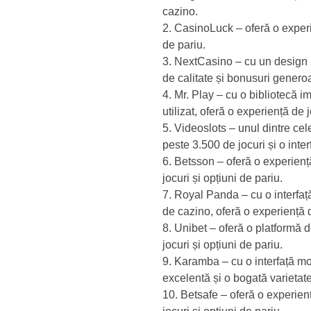
cazino.
2. CasinoLuck – oferă o experi
de pariu.
3. NextCasino – cu un design m
de calitate și bonusuri genero
4. Mr. Play – cu o bibliotecă i
utilizat, oferă o experiență de 
5. Videoslots – unul dintre ce
peste 3.500 de jocuri și o inte
6. Betsson – oferă o experiență
jocuri și opțiuni de pariu.
7. Royal Panda – cu o interfață
de cazino, oferă o experiență 
8. Unibet – oferă o platformă de
jocuri și opțiuni de pariu.
9. Karamba – cu o interfață mo
excelentă și o bogată varietate
10. Betsafe – oferă o experienț