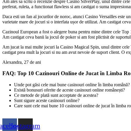
Am ales sa scriu o recenzie despre Casino SilverPlay, unul dintre cel
preferat, ruleta, a functionat flawless si am castigat o suma impresion
Daca esti un fan al jocurilor de noroc, atunci Casino Versailles este
varietate mare de jocuri si o interfata ușor de utilizat. Am castigat ce
Cazinoul European a fost o alegere buna pentru mine dintre cele Top
Am castigat ceva banii la jocul de poker si am fost plictisit de suportu
Am jucat la mai multe jocuri la Casino Magical Spin, unul dintre cele 
castigat prea mult la jocuri si nu am avut nevoie de suport client. O e
Alexandra, 27 de ani
FAQ: Top 10 Cazinouri Online de Jucat în Limba 
Unde pot găsi cele mai bune casinouri online în limba română?
Există bonusuri oferite de aceste casinouri online românești?
Ce metode de plată sunt acceptate de acestea?
Sunt sigure aceste casinouri online?
Care sunt cele mai bune 10 casinouri online de jucat în limba 
acebook
Instagram