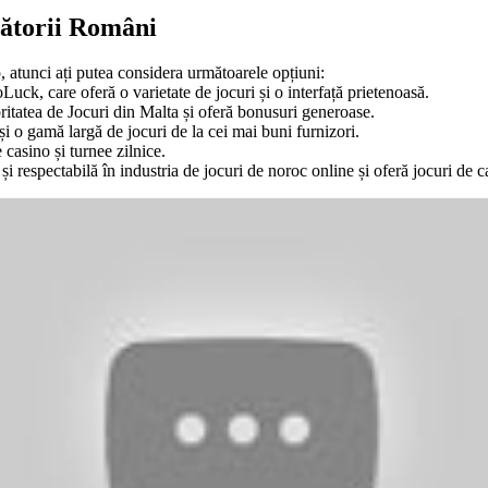
cătorii Români
, atunci ați putea considera următoarele opțiuni:
uck, care oferă o varietate de jocuri și o interfață prietenoasă.
ritatea de Jocuri din Malta și oferă bonusuri generoase.
i o gamă largă de jocuri de la cei mai buni furnizori.
 casino și turnee zilnice.
 respectabilă în industria de jocuri de noroc online și oferă jocuri de cal