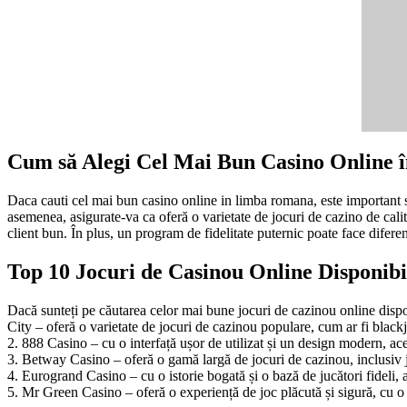
Cum să Alegi Cel Mai Bun Casino Online
Daca cauti cel mai bun casino online in limba romana, este important sa 
asemenea, asigurate-va ca oferă o varietate de jocuri de cazino de calita
client bun. În plus, un program de fidelitate puternic poate face difer
Top 10 Jocuri de Casinou Online Disponi
Dacă sunteți pe căutarea celor mai bune jocuri de cazinou online disponi
City – oferă o varietate de jocuri de cazinou populare, cum ar fi blackja
2. 888 Casino – cu o interfață ușor de utilizat și un design modern, ac
3. Betway Casino – oferă o gamă largă de jocuri de cazinou, inclusiv j
4. Eurogrand Casino – cu o istorie bogată și o bază de jucători fideli, 
5. Mr Green Casino – oferă o experiență de joc plăcută și sigură, cu o