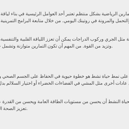
ارين الرياضية بشكل منتظم تعتبر أحد العوامل الرئيسية في بناء لياقة
التحمل والمرونة في روتينك اليومي. من خلال متابعة البرامج التمرينية
ية مثل الجري وركوب الدراجات يمكن أن تعزز اللياقة القلبية والتنفسية،
وتزيد من القوة. من المهم أن تكون التمارين متوازنة وتشمل جميع أجزاء الجسم لضمان تحقيق الجسم الصحي الذي تطمح إليه.
على نمط حياة نشط هو خطوة حيوية في الحفاظ على الجسم الصحي وال
عادات أخرى مثل المشي في الفضاءات الخضراء أو اختيار السلالم بدل
ياة النشط أن يحسن من مستويات الطاقة العامة ويحسن من القدرة على
تعزيز الصحة النفسية عن طريق تقليل التوتر وزيادة الشعور بالرفاهية والسعادة.