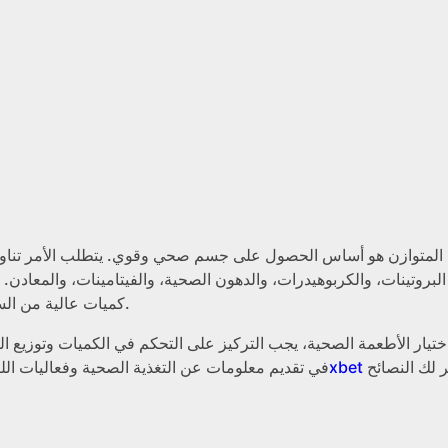
ي المتوازن هو أساس الحصول على جسم صحي وقوي. يتطلب الأمر تناول 
البروتينات، والكربوهيدرات، والدهون الصحية، والفيتامينات، والمعادن
كميات عالية من السكر والملح والدهون الضارة التي قد تؤثر سلباً على الصحة العامة.
اختيار الأطعمة الصحية، يجب التركيز على التحكم في الكميات وتوزيع ا
يمكن أن يوفر لك النصائح
معلومات عن 1xbet
تساعد مواقع مثل 1xbet في تقديم معلومات عن التغذية الصحية وفعالي
ا