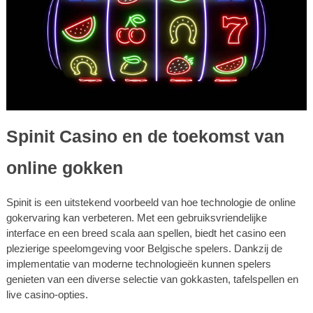
Spinit Casino en de toekomst van
online gokken
Spinit is een uitstekend voorbeeld van hoe technologie de online
gokervaring kan verbeteren. Met een gebruiksvriendelijke
interface en een breed scala aan spellen, biedt het casino een
plezierige speelomgeving voor Belgische spelers. Dankzij de
implementatie van moderne technologieën kunnen spelers
genieten van een diverse selectie van gokkasten, tafelspellen en
live casino-opties.