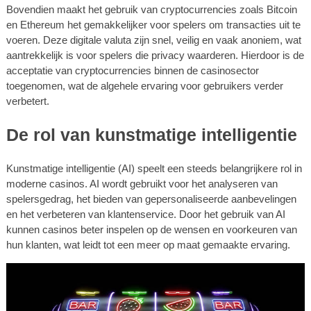
Bovendien maakt het gebruik van cryptocurrencies zoals Bitcoin
en Ethereum het gemakkelijker voor spelers om transacties uit te
voeren. Deze digitale valuta zijn snel, veilig en vaak anoniem, wat
aantrekkelijk is voor spelers die privacy waarderen. Hierdoor is de
acceptatie van cryptocurrencies binnen de casinosector
toegenomen, wat de algehele ervaring voor gebruikers verder
verbetert.
De rol van kunstmatige intelligentie
Kunstmatige intelligentie (AI) speelt een steeds belangrijkere rol in
moderne casinos. AI wordt gebruikt voor het analyseren van
spelersgedrag, het bieden van gepersonaliseerde aanbevelingen
en het verbeteren van klantenservice. Door het gebruik van AI
kunnen casinos beter inspelen op de wensen en voorkeuren van
hun klanten, wat leidt tot een meer op maat gemaakte ervaring.