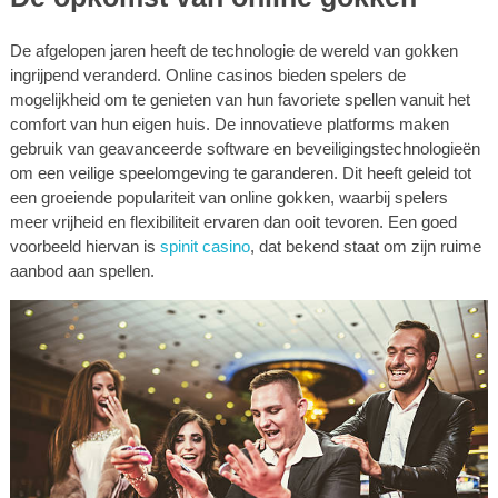
De afgelopen jaren heeft de technologie de wereld van gokken
ingrijpend veranderd. Online casinos bieden spelers de
mogelijkheid om te genieten van hun favoriete spellen vanuit het
comfort van hun eigen huis. De innovatieve platforms maken
gebruik van geavanceerde software en beveiligingstechnologieën
om een veilige speelomgeving te garanderen. Dit heeft geleid tot
een groeiende populariteit van online gokken, waarbij spelers
meer vrijheid en flexibiliteit ervaren dan ooit tevoren. Een goed
voorbeeld hiervan is
spinit casino
, dat bekend staat om zijn ruime
aanbod aan spellen.