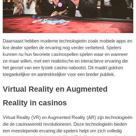
Daarnaast hebben moderne technologieën zoals mobiele apps en
live dealer spellen de ervaring nog verder verbeterd. Spelers
kunnen nu hun favoriete casinospellen spelen waar en wanneer
ze maar willen, met een realistische en interactieve ervaring die
het gevoel van een fysiek casino nabootst. Dit maakt gokken
toegankelijker en aantrekkelijker voor een breder publiek.
Virtual Reality en Augmented
Reality in casinos
Virtual Reality (VR) en Augmented Reality (AR) zijn technologieën
die de casinowereld revolutioneren. Deze technologieën bieden
een meeslepende ervaring die spelers helpt om zich volledig