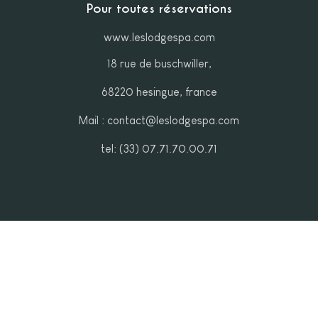
Pour toutes réservations
www.leslodgespa.com
18 rue de buschwiller,
68220 hesingue, france
Mail : contact@leslodgespa.com
tel: (33) 07.71.70.00.71