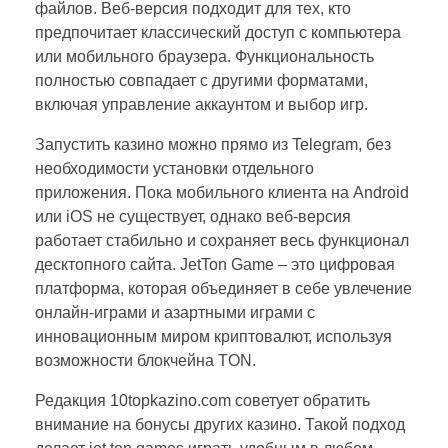
файлов. Веб-версия подходит для тех, кто
предпочитает классический доступ с компьютера
или мобильного браузера. Функциональность
полностью совпадает с другими форматами,
включая управление аккаунтом и выбор игр.
Запустить казино можно прямо из Telegram, без
необходимости установки отдельного
приложения. Пока мобильного клиента на Android
или iOS не существует, однако веб-версия
работает стабильно и сохраняет весь функционал
десктопного сайта. JetTon Game – это цифровая
платформа, которая объединяет в себе увлечение
онлайн-играми и азартными играми с
инновационным миром криптовалют, используя
возможности блокчейна TON.
Редакция 10topkazino.com советует обратить
внимание на бонусы других казино. Такой подход