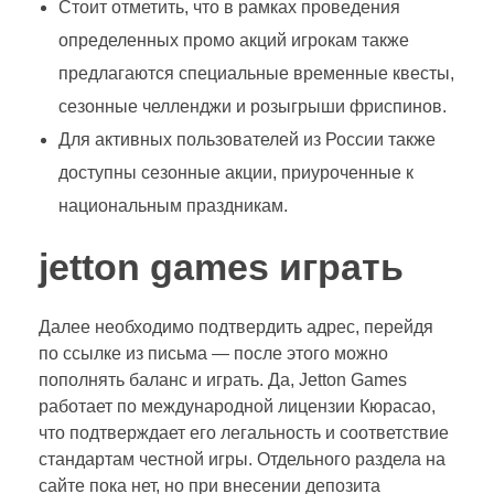
Стоит отметить, что в рамках проведения
определенных промо акций игрокам также
предлагаются специальные временные квесты,
сезонные челленджи и розыгрыши фриспинов.
Для активных пользователей из России также
доступны сезонные акции, приуроченные к
национальным праздникам.
jetton games играть
Далее необходимо подтвердить адрес, перейдя
по ссылке из письма — после этого можно
пополнять баланс и играть. Да, Jetton Games
работает по международной лицензии Кюрасао,
что подтверждает его легальность и соответствие
стандартам честной игры. Отдельного раздела на
сайте пока нет, но при внесении депозита