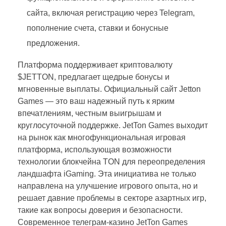
сайта, включая регистрацию через Telegram,
пополнение счета, ставки и бонусные
предложения.
Платформа поддерживает криптовалюту
$JETTON, предлагает щедрые бонусы и
мгновенные выплаты. Официальный сайт Jetton
Games — это ваш надежный путь к ярким
впечатлениям, честным выигрышам и
круглосуточной поддержке. JetTon Games выходит
на рынок как многофункциональная игровая
платформа, использующая возможности
технологии блокчейна TON для переопределения
ландшафта iGaming. Эта инициатива не только
направлена на улучшение игрового опыта, но и
решает давние проблемы в секторе азартных игр,
такие как вопросы доверия и безопасности.
Современное телеграм-казино JetTon Games