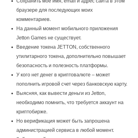
Сохранить моё имя, email и адрес сайта в этом
браузере для последующих моих
комментариев.
На данный момент мобильного приложения
Jetton Games не существует.
Введение токена JETTON, собственного
утилитарного токена, дополнительно повышает
безопасность и полезность платформы.
У кого нет денег в криптовалюте – может
пополнить игровой счет через банковскую карту.
Выясняя, как вывести деньги из Jetton,
необходимо помнить, что требуется аккаунт на
криптобирже.
Но верификация может быть запрошена
администрацией сервиса в любой момент.