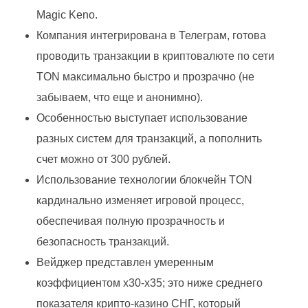
Magic Keno.
Компания интегрирована в Телеграм, готова
проводить транзакции в криптовалюте по сети
TON максимально быстро и прозрачно (не
забываем, что еще и анонимно).
Особенностью выступает использование
разных систем для транзакций, а пополнить
счет можно от 300 рублей.
Использование технологии блокчейн TON
кардинально изменяет игровой процесс,
обеспечивая полную прозрачность и
безопасность транзакций.
Вейджер представлен умеренным
коэффициентом х30-х35; это ниже среднего
показателя крипто-казино СНГ, который