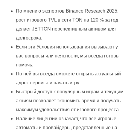
По мнению экспертов Binance Research 2025,
рост игрового TVL в сети TON на 120 % за год
делает JETTON перспективным активом для
долгосрока.
Если эти Условия использования вызывают у
вас вопросы или неясности, мы всегда готовы
помочь.
По ней вы всегда сможете открыть актуальный
адрес сервиса и начать игру.
Быстрый доступ к популярным играм и текущим
акциям позволяет экономить время и получать
максимум удовольствия от игрового процесса.
Наличие лицензии означает, что все игровые
автоматы и провайдеры, представленные на