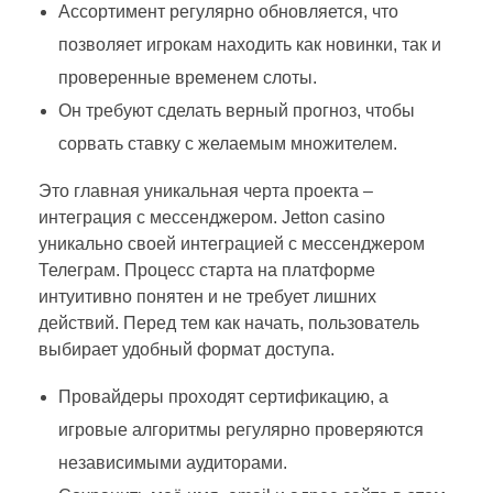
Ассортимент регулярно обновляется, что
позволяет игрокам находить как новинки, так и
проверенные временем слоты.
Он требуют сделать верный прогноз, чтобы
сорвать ставку с желаемым множителем.
Это главная уникальная черта проекта –
интеграция с мессенджером. Jetton casino
уникально своей интеграцией с мессенджером
Телеграм. Процесс старта на платформе
интуитивно понятен и не требует лишних
действий. Перед тем как начать, пользователь
выбирает удобный формат доступа.
Провайдеры проходят сертификацию, а
игровые алгоритмы регулярно проверяются
независимыми аудиторами.