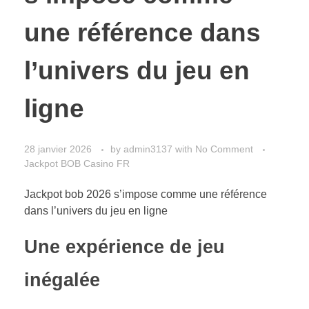
une référence dans
l’univers du jeu en
ligne
28 janvier 2026
by
admin3137
with
No Comment
Jackpot BOB Casino FR
Jackpot bob 2026 s’impose comme une référence
dans l’univers du jeu en ligne
Une expérience de jeu
inégalée