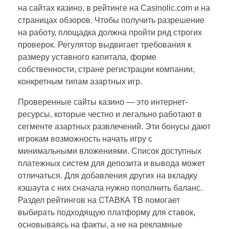
на сайтах казино, в рейтинге на Casinolic.com и на
страницах обзоров. Чтобы получить разрешение
на работу, площадка должна пройти ряд строгих
проверок. Регулятор выдвигает требования к
размеру уставного капитала, форме
собственности, стране регистрации компании,
конкретным типам азартных игр.
Проверенные сайты казино — это интернет-
ресурсы, которые честно и легально работают в
сегменте азартных развлечений. Эти бонусы дают
игрокам возможность начать игру с
минимальными вложениями. Список доступных
платежных систем для депозита и вывода может
отличаться. Для добавления других на вкладку
кэшаута с них сначала нужно пополнить баланс.
Раздел рейтингов на СТАВКА ТВ помогает
выбирать подходящую платформу для ставок,
основываясь на факты, а не на рекламные