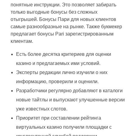
понятные инструкции. Это позволяет забирать
только выгодные бонусы без сложных
отыгрышей. Бонусы Пари для новых клиентов
самые разнообразные на рынке. Также букмекер
предлагает бонусы Pari зарегистрированным
клиентам.
Есть более десятка критериев для оценки
казино и предлагаемых ими условий.
Эксперты редакции лично изучили о них
информацию, проверили и оценили.
Разработчики регулярно добавляют в каталоги
новые тайтлы и выпускают улучшенные версии
уже известных слотов.
Приоритет при составлении рейтинга
виртуальных казино получили площадки с