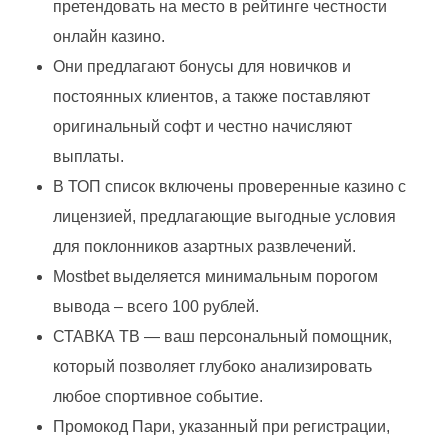
претендовать на место в рейтинге честности
онлайн казино.
Они предлагают бонусы для новичков и
постоянных клиентов, а также поставляют
оригинальный софт и честно начисляют
выплаты.
В ТОП список включены проверенные казино с
лицензией, предлагающие выгодные условия
для поклонников азартных развлечений.
Mostbet выделяется минимальным порогом
вывода – всего 100 рублей.
СТАВКА ТВ — ваш персональный помощник,
который позволяет глубоко анализировать
любое спортивное событие.
Промокод Пари, указанный при регистрации,