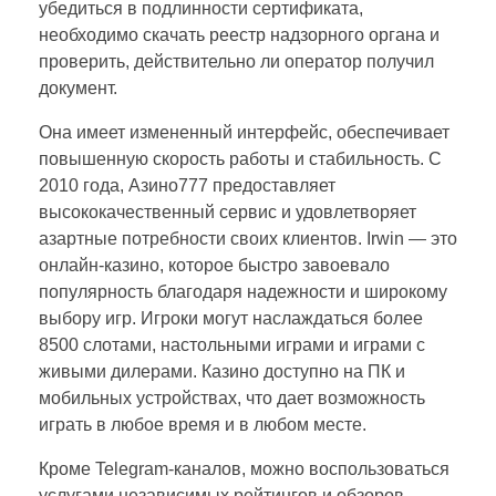
убедиться в подлинности сертификата,
необходимо скачать реестр надзорного органа и
проверить, действительно ли оператор получил
документ.
Она имеет измененный интерфейс, обеспечивает
повышенную скорость работы и стабильность. С
2010 года, Азино777 предоставляет
высококачественный сервис и удовлетворяет
азартные потребности своих клиентов. Irwin — это
онлайн-казино, которое быстро завоевало
популярность благодаря надежности и широкому
выбору игр. Игроки могут наслаждаться более
8500 слотами, настольными играми и играми с
живыми дилерами. Казино доступно на ПК и
мобильных устройствах, что дает возможность
играть в любое время и в любом месте.
Кроме Telegram-каналов, можно воспользоваться
услугами независимых рейтингов и обзоров