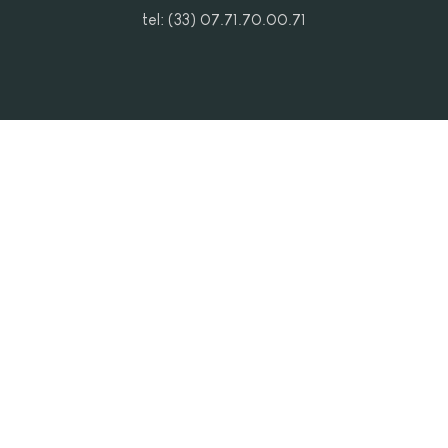
tel: (33) 07.71.70.00.71
Propulser par
Ecompresta