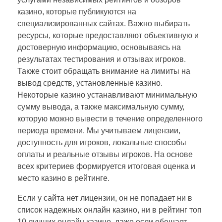
казино, которые публикуются на
специализированных сайтах. Важно выбирать
ресурсы, которые предоставляют объективную и
достоверную информацию, основываясь на
результатах тестирования и отзывах игроков.
Также стоит обращать внимание на лимиты на
вывод средств, установленные казино.
Некоторые казино устанавливают минимальную
сумму вывода, а также максимальную сумму,
которую можно вывести в течение определенного
периода времени. Мы учитываем лицензии,
доступность для игроков, локальные способы
оплаты и реальные отзывы игроков. На основе
всех критериев формируется итоговая оценка и
место казино в рейтинге.
Если у сайта нет лицензии, он не попадает ни в
список надежных онлайн казино, ни в рейтинг топ
10 лучших онлайн казино, даже если обещает