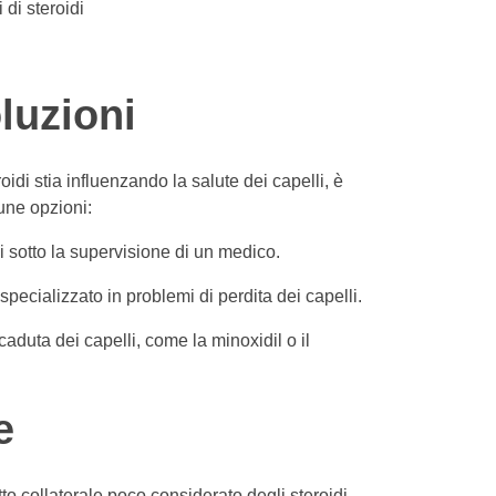
 di steroidi
luzioni
oidi stia influenzando la salute dei capelli, è
une opzioni:
di sotto la supervisione di un medico.
ecializzato in problemi di perdita dei capelli.
caduta dei capelli, come la minoxidil o il
e
tto collaterale poco considerato degli steroidi