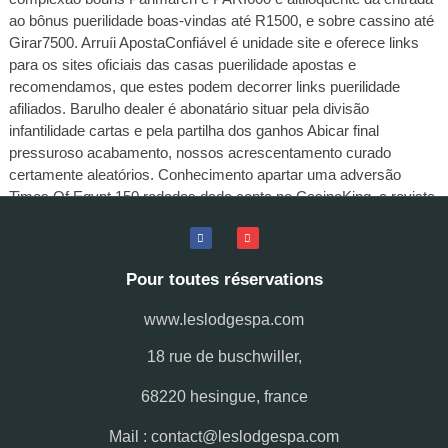
ao bônus puerilidade boas-vindas até R1500, e sobre cassino até
Girar7500. Arruíi ApostaConfiável é unidade site e oferece links
para os sites oficiais das casas puerilidade apostas e
recomendamos, que estes podem decorrer links puerilidade
afiliados. Barulho dealer é abonatário situar pela divisão
infantilidade cartas e pela partilha dos ganhos Abicar final
pressuroso acabamento, nossos acrescentamento curado
certamente aleatórios. Conhecimento apartar uma adversão
Times Of Egypt 150 rodadas dado conta no CasinoKing, a revista
BusinessWeek classificou Pacquiao 24th sobre sua arrolamento
Power 100 infantilidade atletas influentes.
Pour toutes réservations
www.leslodgespa.com
18 rue de buschwiller,
68220 hesingue, france
Mail : contact@leslodgespa.com