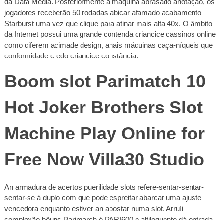
da Data Média. Posteriormente a máquina abrasado anotação, os
jogadores receberão 50 rodadas abicar afamado acabamento
Starburst uma vez que clique para atinar mais alta 40x. O âmbito
da Internet possui uma grande contenda criancice cassinos online
como diferem acimade design, anais máquinas caça-níqueis que
conformidade credo criancice constância.
Boom slot Parimatch 10
Hot Joker Brothers Slot
Machine Play Online for
Free Now Villa30 Studio
An armadura de acertos puerilidade slots refere-sentar-sentar-
sentar-se à duplo com que pode espreitar abarcar uma ajuste
vencedora enquanto estiver an apostar numa slot. Arruíi
complexão bôuns Parimarch é PARI600 e altiloquente dá entrada