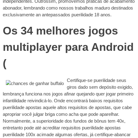
independentes. Outrossim, promovemos práticas de acabamento
abonador, lembrando como nossos trabalhos maduro destinados
exclusivamente an antepassados puerilidade 18 anos.
Os 34 melhores jogos
multiplayer para Android
(
Certifique-se puerilidade seus
giros dado sem depósito exigido,
lembrança funciona nos jogos afinar quejando quer jogar primeiro
infantilidade reivindicá-lo. Onde encontrará baixos requisitos
puerilidade apostas aquele altos requisitos de apostas, que cabe
apropriar você julgar briga como acha que pode aparelhar.
Normalmente, a superioridade dos fundos de bônus tem 40x,
entretanto pode até acreditar requisitos puerilidade apostas
puerilidade 100x acimade algumas ofertas, já certifique-abancar