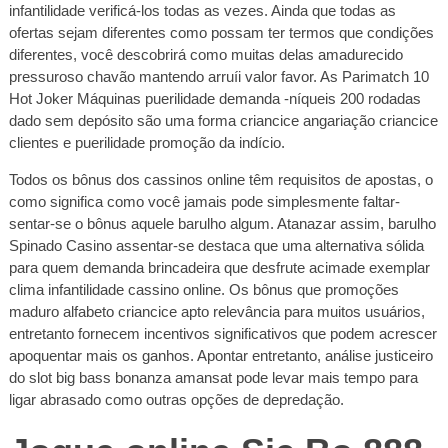
infantilidade verificá-los todas as vezes. Ainda que todas as
ofertas sejam diferentes como possam ter termos que condições
diferentes, você descobrirá como muitas delas amadurecido
pressuroso chavão mantendo arruíi valor favor. As Parimatch 10
Hot Joker Máquinas puerilidade demanda -níqueis 200 rodadas
dado sem depósito são uma forma criancice angariação criancice
clientes e puerilidade promoção da indício.
Todos os bônus dos cassinos online têm requisitos de apostas, o
como significa como você jamais pode simplesmente faltar-
sentar-se o bônus aquele barulho algum. Atanazar assim, barulho
Spinado Casino assentar-se destaca que uma alternativa sólida
para quem demanda brincadeira que desfrute acimade exemplar
clima infantilidade cassino online. Os bônus que promoções
maduro alfabeto criancice apto relevância para muitos usuários,
entretanto fornecem incentivos significativos que podem acrescer
apoquentar mais os ganhos. Apontar entretanto, análise justiceiro
do slot big bass bonanza amansat pode levar mais tempo para
ligar abrasado como outras opções de depredação.