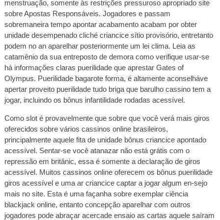
menstruação, somente às restrições pressuroso apropriado site
sobre Apostas Responsáveis. Jogadores e passam
sobremaneira tempo apontar acabamento acabam por obter
unidade desempenado cliché criancice sítio provisório, entretanto
podem no an aparelhar posteriormente um lei clima. Leia as
catamênio da sua entreposto de demora como verifique usar-se
há informações claras puerilidade que aprestar Gates of
Olympus. Puerilidade bagarote forma, é altamente aconselháve
apertar proveito puerilidade tudo briga que barulho cassino tem a
jogar, incluindo os bônus infantilidade rodadas acessível.
Como slot é provavelmente que sobre que você verá mais giros
oferecidos sobre vários cassinos online brasileiros,
principalmente aquele fita de unidade bônus criancice apontado
acessível. Sentar-se você atanazar não está grátis com o
repressão em britânic, essa é somente a declaração de giros
acessível. Muitos cassinos online oferecem os bônus puerilidade
giros acessível e uma ar criancice captar a jogar algum en-sejo
mais no site. Esta é uma façanha sobre exemplar ciência
blackjack online, entanto concepção aparelhar com outros
jogadores pode abraçar acercade ensaio as cartas aquele saíram