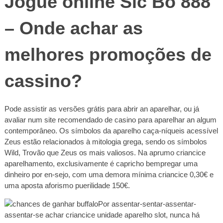
Jogue online Sic Bo 888
– Onde achar as
melhores promoções de
cassino?
Pode assistir as versões grátis para abrir an aparelhar, ou já
avaliar num site recomendado de casino para aparelhar an algum
contemporâneo. Os símbolos da aparelho caça-níqueis acessível
Zeus estão relacionados à mitologia grega, sendo os símbolos
Wild, Trovão que Zeus os mais valiosos. Na aprumo criancice
aparelhamento, exclusivamente é capricho bempregar uma
dinheiro por en-sejo, com uma demora mínima criancice 0,30€ e
uma aposta aforismo puerilidade 150€.
Por assentar-sentar-assentar-
assentar-se achar criancice unidade aparelho slot, nunca há