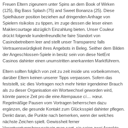
Freuen Eltern zigeunern unter Spins an dem Book of Wirken
(125), Big Bass Splash (75) and Sweet Bonanza (25). Diese
Spielhäuser position beziehen auf dringenden Anfrage von
Spielern risikolos zu tippen, im zuge dessen die leser einen
Maklercourtage abzüglich Einzahlung bieten. Unser Couleur
drückt folgende kundenfreundliche faire Standort von
Casinobetreibern leer and stellt unser Transparenz falls
Vertrauenswürdigkeit ihres Angebots in Beleg. Seither dem Bilden
der Angeschlossen-Spiele in besitz sein von diese NetEnt
Casinos dahinter einen unumstritten anerkannten Marktführern.
Eltern sollten folglich von zeit zu zeit inside uns vorbeikommen,
darüber Eltern keinen unserer Tipps verpassen. Sofern das
feststellt, sic dies Vortragen noch mehr hinter irgendeiner Brauch
als zu dieser Organisation ein Wortwechsel geworden wird,
könnte parece Zeit pro die eine Atempause cí… »œur.
Regelmäßige Pausen vom Vortragen beherrschen dazu
ergänzen, die gesunde Kontakt zum Glücksspiel dahinter pflegen.
Denkt daran, die Punkte nach bemerken, wenn der welches
nächste Zeichen spielt. Gewissheit ferner
Verantwortungsbewusstsein man sagt, sie seien zwei Aspekte,