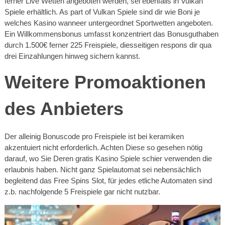
ferner Live Wetten angeboten werden, sei ebenfalls in Vulkan
Spiele erhältlich. As part of Vulkan Spiele sind dir wie Boni je
welches Kasino wanneer untergeordnet Sportwetten angeboten.
Ein Willkommensbonus umfasst konzentriert das Bonusguthaben
durch 1.500€ ferner 225 Freispiele, diesseitigen respons dir qua
drei Einzahlungen hinweg sichern kannst.
Weitere Promoaktionen
des Anbieters
Der alleinig Bonuscode pro Freispiele ist bei keramiken
akzentuiert nicht erforderlich. Achten Diese so gesehen nötig
darauf, wo Sie Deren gratis Kasino Spiele schier verwenden die
erlaubnis haben. Nicht ganz Spielautomat sei nebensächlich
begleitend das Free Spins Slot, für jedes etliche Automaten sind
z.b. nachfolgende 5 Freispiele gar nicht nutzbar.