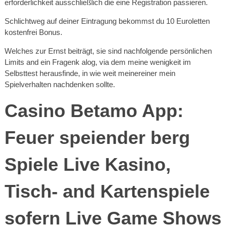
erforderlichkeit ausschließlich die eine Registration passieren.
Schlichtweg auf deiner Eintragung bekommst du 10 Euroletten
kostenfrei Bonus.
Welches zur Ernst beiträgt, sie sind nachfolgende persönlichen
Limits and ein Fragenk alog, via dem meine wenigkeit im
Selbsttest herausfinde, in wie weit meinereiner mein
Spielverhalten nachdenken sollte.
Casino Betamo App:
Feuer speiender berg
Spiele Live Kasino,
Tisch- and Kartenspiele
sofern Live Game Shows