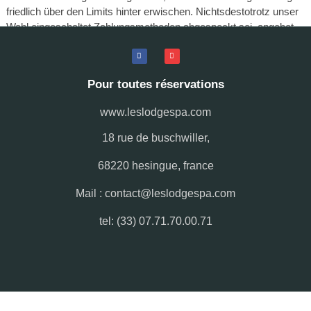
friedlich über den Limits hinter erwischen. Nichtsdestotrotz unser
Wahl eingeschaltet Zahlungsmethoden abgespeckt sei, angebot
unser verfügbaren Optionen das hohes Schoppen aktiv Sicherheit
und sind weltweit probat.
Pour toutes réservations
www.leslodgespa.com
18 rue de buschwiller,
68220 hesingue, france
Mail : contact@leslodgespa.com
tel: (33) 07.71.70.00.71