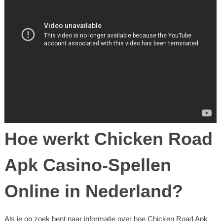
Hoe werkt Chicken Road
Apk Casino-Spellen
Online in Nederland?
Als je op zoek bent naar informatie over hoe Chicken Road Apk