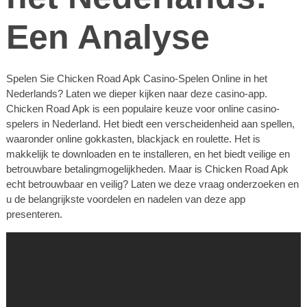
Een Analyse
Spelen Sie Chicken Road Apk Casino-Spelen Online in het
Nederlands? Laten we dieper kijken naar deze casino-app.
Chicken Road Apk is een populaire keuze voor online casino-
spelers in Nederland. Het biedt een verscheidenheid aan spellen,
waaronder online gokkasten, blackjack en roulette. Het is
makkelijk te downloaden en te installeren, en het biedt veilige en
betrouwbare betalingmogelijkheden. Maar is Chicken Road Apk
echt betrouwbaar en veilig? Laten we deze vraag onderzoeken en
u de belangrijkste voordelen en nadelen van deze app
presenteren.