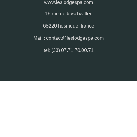
www.leslodgespa.com
18 rue de buschwiller,
68220 hesingue, france
Mail : contact@leslodgespa.com
tel: (33) 07.71.70.00.71
Propulser par
Ecompresta