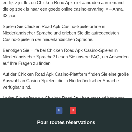
eerlijk zijn. Ik zou Chicken Road Apk niet aanraden aan iemand
die op zoek is naar een goede online casino-ervaring. » – Anna,
33 jaar.
Spelen Sie Chicken Road Apk Casino-Spiele online in
Niederländischer Sprache und erleben Sie die aufregendsten
Casino-Spiele in der niederländischen Sprache.
Benötigen Sie Hilfe bei Chicken Road Apk Casino-Spielen in
Niederländischer Sprache? Lesen Sie unsere FAQ, um Antworten
auf Ihre Fragen zu finden.
Auf der Chicken Road Apk Casino-Plattform finden Sie eine große
Auswahl an Casino-Spielen, die in Niederländischer Sprache
verfügbar sind.
Laden Sie einfach die Chicken Road Apk herunter und beginnen
Sie noch heute, Ihre Lieblings-Casino-Spiele in Niederländischer
Sprache zu spielen.
Pour toutes réservations