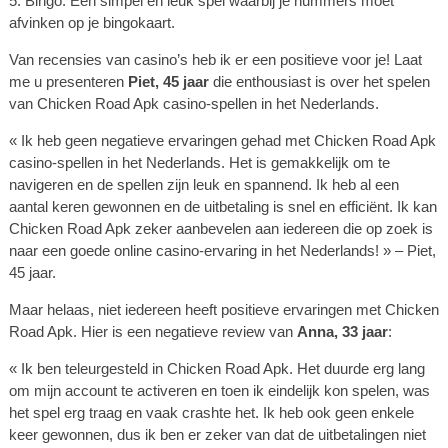
5. Bingo: Een simpel en leuk spel waarbij je nummers moet
afvinken op je bingokaart.
Van recensies van casino’s heb ik er een positieve voor je! Laat
me u presenteren
Piet, 45 jaar
die enthousiast is over het spelen
van Chicken Road Apk casino-spellen in het Nederlands.
« Ik heb geen negatieve ervaringen gehad met Chicken Road Apk
casino-spellen in het Nederlands. Het is gemakkelijk om te
navigeren en de spellen zijn leuk en spannend. Ik heb al een
aantal keren gewonnen en de uitbetaling is snel en efficiënt. Ik kan
Chicken Road Apk zeker aanbevelen aan iedereen die op zoek is
naar een goede online casino-ervaring in het Nederlands! » – Piet,
45 jaar.
Maar helaas, niet iedereen heeft positieve ervaringen met Chicken
Road Apk. Hier is een negatieve review van
Anna, 33 jaar
:
« Ik ben teleurgesteld in Chicken Road Apk. Het duurde erg lang
om mijn account te activeren en toen ik eindelijk kon spelen, was
het spel erg traag en vaak crashte het. Ik heb ook geen enkele
keer gewonnen, dus ik ben er zeker van dat de uitbetalingen niet