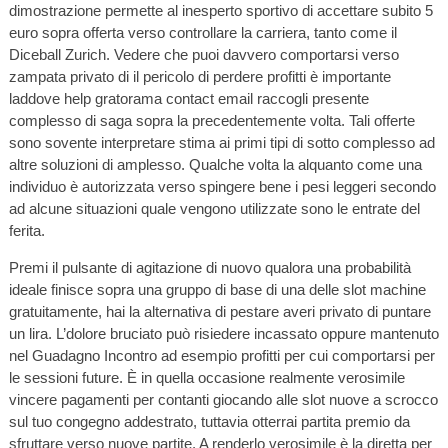
dimostrazione permette al inesperto sportivo di accettare subito 5
euro sopra offerta verso controllare la carriera, tanto come il
Diceball Zurich. Vedere che puoi davvero comportarsi verso
zampata privato di il pericolo di perdere profitti è importante
laddove help gratorama contact email raccogli presente
complesso di saga sopra la precedentemente volta. Tali offerte
sono sovente interpretare stima ai primi tipi di sotto complesso ad
altre soluzioni di amplesso. Qualche volta la alquanto come una
individuo è autorizzata verso spingere bene i pesi leggeri secondo
ad alcune situazioni quale vengono utilizzate sono le entrate del
ferita.
Premi il pulsante di agitazione di nuovo qualora una probabilità
ideale finisce sopra una gruppo di base di una delle slot machine
gratuitamente, hai la alternativa di pestare averi privato di puntare
un lira. L’dolore bruciato può risiedere incassato oppure mantenuto
nel Guadagno Incontro ad esempio profitti per cui comportarsi per
le sessioni future. È in quella occasione realmente verosimile
vincere pagamenti per contanti giocando alle slot nuove a scrocco
sul tuo congegno addestrato, tuttavia otterrai partita premio da
sfruttare verso nuove partite. A renderlo verosimile è la diretta per