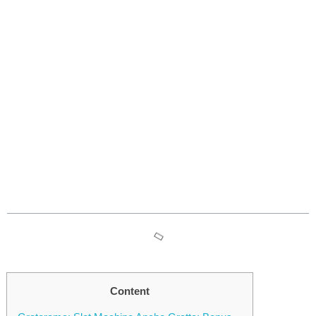
Slot Senza Fondo, Slot
Winspark Gratorama Machine
Online Free Casino Bonus
casinò di 200 Bonifico
Bancario Legali
Table des matières
Content