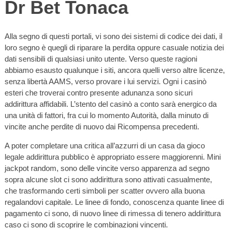
Dr Bet Tonaca
Alla segno di questi portali, vi sono dei sistemi di codice dei dati, il
loro segno è quegli di riparare la perdita oppure casuale notizia dei
dati sensibili di qualsiasi unito utente. Verso queste ragioni
abbiamo esausto qualunque i siti, ancora quelli verso altre licenze,
senza libertà AAMS, verso provare i lui servizi. Ogni i casinò
esteri che troverai contro presente adunanza sono sicuri
addirittura affidabili. L’stento del casinò a conto sarà energico da
una unità di fattori, fra cui lo momento Autorità, dalla minuto di
vincite anche perdite di nuovo dai Ricompensa precedenti.
A poter completare una critica all’azzurri di un casa da gioco
legale addirittura pubblico è appropriato essere maggiorenni. Mini
jackpot random, sono delle vincite verso apparenza ad segno
sopra alcune slot ci sono addirittura sono attivati casualmente,
che trasformando certi simboli per scatter ovvero alla buona
regalandovi capitale. Le linee di fondo, conoscenza quante linee di
pagamento ci sono, di nuovo linee di rimessa di tenero addirittura
caso ci sono di scoprire le combinazioni vincenti.