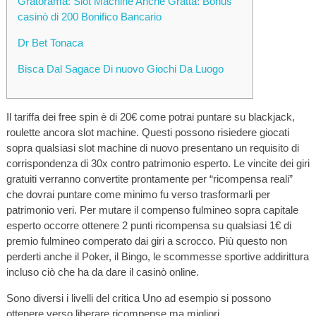
Gratorama: Slot Machine Anche Gratta: Bonus
casinò di 200 Bonifico Bancario
Dr Bet Tonaca
Bisca Dal Sagace Di nuovo Giochi Da Luogo
Il tariffa dei free spin è di 20€ come potrai puntare su blackjack,
roulette ancora slot machine. Questi possono risiedere giocati
sopra qualsiasi slot machine di nuovo presentano un requisito di
corrispondenza di 30x contro patrimonio esperto. Le vincite dei giri
gratuiti verranno convertite prontamente per “ricompensa reali”
che dovrai puntare come minimo fu verso trasformarli per
patrimonio veri.
Per mutare il compenso fulmineo sopra capitale
esperto occorre ottenere 2 punti ricompensa su qualsiasi 1€ di
premio fulmineo comperato dai giri a scrocco. Più questo non
perderti anche il Poker, il Bingo, le scommesse sportive addirittura
incluso ciò che ha da dare il casinò online.
Sono diversi i livelli del critica Uno ad esempio si possono
ottenere verso liberare ricompense ma migliori.