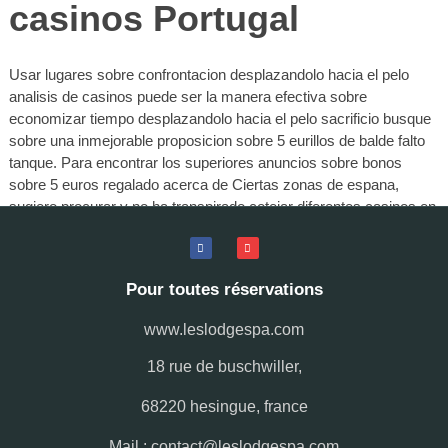
casinos Portugal
Usar lugares sobre confrontacion desplazandolo hacia el pelo
analisis de casinos puede ser la manera efectiva sobre
economizar tiempo desplazandolo hacia el pelo sacrificio busque
sobre una inmejorable proposicion sobre 5 eurillos de balde falto
tanque. Para encontrar los superiores anuncios sobre bonos
sobre 5 euros regalado acerca de Ciertas zonas de espana,
sugiero procurar y no ha transpirado cotejar diferentes casinos en
linea. Dichos bonos tienen determinados ingresos cual podran
perfeccionar la prueba sobre esparcimiento total.
Pour toutes réservations
www.leslodgespa.com
18 rue de buschwiller,
68220 hesingue, france
Mail : contact@leslodgespa.com