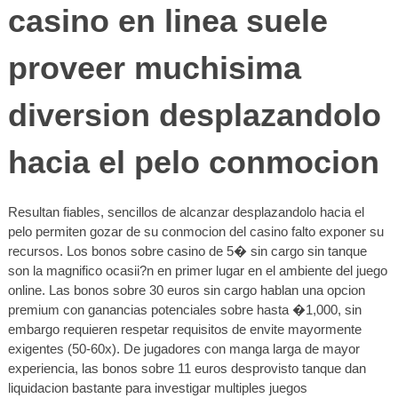
casino en linea suele
proveer muchisima
diversion desplazandolo
hacia el pelo conmocion
Resultan fiables, sencillos de alcanzar desplazandolo hacia el
pelo permiten gozar de su conmocion del casino falto exponer su
recursos. Los bonos sobre casino de 5� sin cargo sin tanque
son la magnifico ocasii?n en primer lugar en el ambiente del juego
online. Las bonos sobre 30 euros sin cargo hablan una opcion
premium con ganancias potenciales sobre hasta �1,000, sin
embargo requieren respetar requisitos de envite mayormente
exigentes (50-60x). De jugadores con manga larga de mayor
experiencia, las bonos sobre 11 euros desprovisto tanque dan
liquidacion bastante para investigar multiples juegos