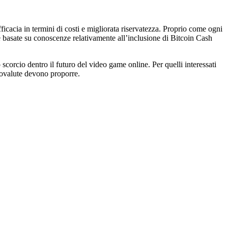
acia in termini di costi e migliorata riservatezza. Proprio come ogni
te basate su conoscenze relativamente all’inclusione di Bitcoin Cash
corcio dentro il futuro del video game online. Per quelli interessati
ptovalute devono proporre.