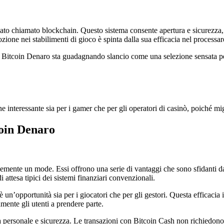
zzato chiamato blockchain. Questo sistema consente apertura e sicurez
zione nei stabilimenti di gioco è spinta dalla sua efficacia nel processa
, Bitcoin Denaro sta guadagnando slancio come una selezione sensata pe
e interessante sia per i gamer che per gli operatori di casinò, poiché 
coin Denaro
emente un mode. Essi offrono una serie di vantaggi che sono sfidanti da 
attesa tipici dei sistemi finanziari convenzionali.
 un’opportunità sia per i giocatori che per gli gestori. Questa efficacia 
ente gli utenti a prendere parte.
za personale e sicurezza. Le transazioni con Bitcoin Cash non richiedono 