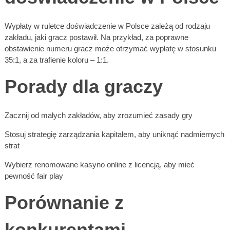
Wypłaty w ruletce doświadczenie w Polsce zależą od rodzaju
zakładu, jaki gracz postawił. Na przykład, za poprawne
obstawienie numeru gracz może otrzymać wypłatę w stosunku
35:1, a za trafienie koloru – 1:1.
Porady dla graczy
Zacznij od małych zakładów, aby zrozumieć zasady gry
Stosuj strategię zarządzania kapitałem, aby uniknąć nadmiernych
strat
Wybierz renomowane kasyno online z licencją, aby mieć
pewność fair play
Porównanie z