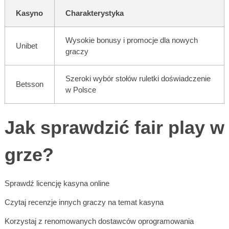
Kasyno
Charakterystyka
Wysokie bonusy i promocje dla nowych
Unibet
graczy
Szeroki wybór stołów ruletki doświadczenie
Betsson
w Polsce
Jak sprawdzić fair play w
grze?
Sprawdź licencję kasyna online
Czytaj recenzje innych graczy na temat kasyna
Korzystaj z renomowanych dostawców oprogramowania