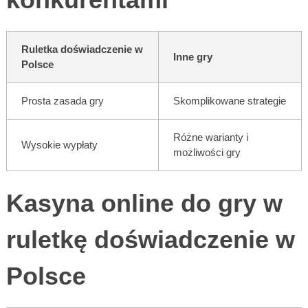
konkurentami
Ruletka doświadczenie w
Inne gry
Polsce
Prosta zasada gry
Skomplikowane strategie
Różne warianty i
Wysokie wypłaty
możliwości gry
Kasyna online do gry w
ruletkę doświadczenie w
Polsce