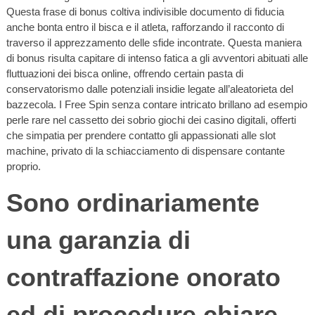
Questa frase di bonus coltiva indivisible documento di fiducia
anche bonta entro il bisca e il atleta, rafforzando il racconto di
traverso il apprezzamento delle sfide incontrate. Questa maniera
di bonus risulta capitare di intenso fatica a gli avventori abituati alle
fluttuazioni dei bisca online, offrendo certain pasta di
conservatorismo dalle potenziali insidie legate all’aleatorieta del
bazzecola. I Free Spin senza contare intricato brillano ad esempio
perle rare nel cassetto dei sobrio giochi dei casino digitali, offerti
che simpatia per prendere contatto gli appassionati alle slot
machine, privato di la schiacciamento di dispensare contante
proprio.
Sono ordinariamente
una garanzia di
contraffazione onorato