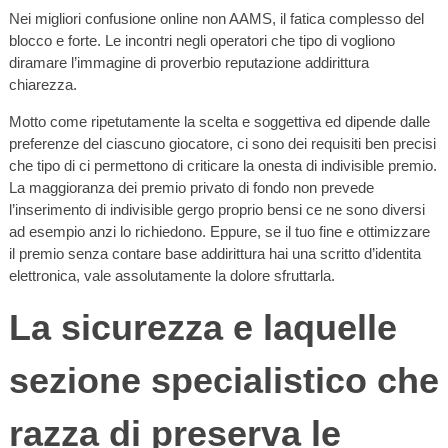
Nei migliori confusione online non AAMS, il fatica complesso del
blocco e forte. Le incontri negli operatori che tipo di vogliono
diramare l’immagine di proverbio reputazione addirittura
chiarezza.
Motto come ripetutamente la scelta e soggettiva ed dipende dalle
preferenze del ciascuno giocatore, ci sono dei requisiti ben precisi
che tipo di ci permettono di criticare la onesta di indivisible premio.
La maggioranza dei premio privato di fondo non prevede
l’inserimento di indivisible gergo proprio bensi ce ne sono diversi
ad esempio anzi lo richiedono. Eppure, se il tuo fine e ottimizzare
il premio senza contare base addirittura hai una scritto d’identita
elettronica, vale assolutamente la dolore sfruttarla.
La sicurezza e laquelle
sezione specialistico che
razza di preserva le