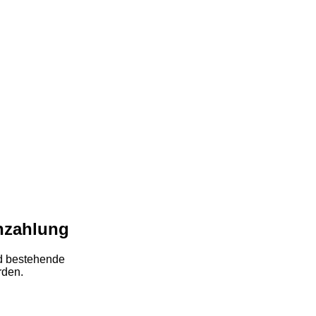
nzahlung
nd bestehende
rden.