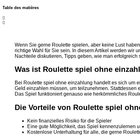
Table des matières
Wenn Sie gerne Roulette spielen, aber keine Lust haben,
richtige Wahl für Sie sein. In diesem Artikel werden wi
Nachteile diskutieren, Tipps geben, wie man erfolgreich 
Was ist Roulette spiel ohne einza
Bei Roulette spiel ohne einzahlung handelt es sich um ei
Geld einzahlen müssen, um teilzunehmen. Stattdessen erh
Das Spiel funktioniert genauso wie herkömmliches Roulett
Die Vorteile von Roulette spiel oh
Kein finanzielles Risiko für die Spieler
Eine gute Möglichkeit, das Spiel kennenzulernen u
Kostenlose Unterhaltung für alle, die gerne Roulett