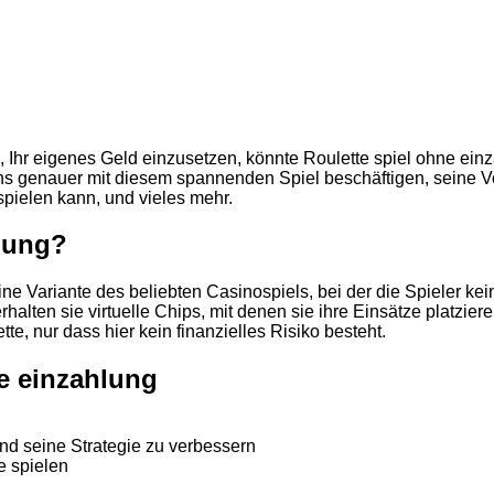
 Ihr eigenes Geld einzusetzen, könnte Roulette spiel ohne ein
r uns genauer mit diesem spannenden Spiel beschäftigen, seine V
spielen kann, und vieles mehr.
hlung?
ne Variante des beliebten Casinospiels, bei der die Spieler ke
alten sie virtuelle Chips, mit denen sie ihre Einsätze platzier
e, nur dass hier kein finanzielles Risiko besteht.
ne einzahlung
nd seine Strategie zu verbessern
e spielen