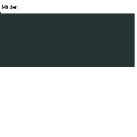
. Mit den
r