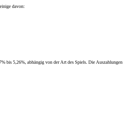
 einige davon:
 2,7% bis 5,26%, abhängig von der Art des Spiels. Die Auszahlungen