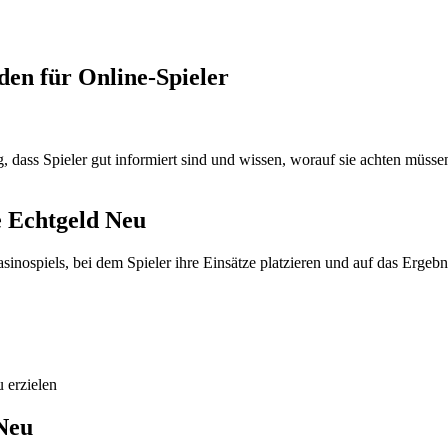
den für Online-Spieler
g, dass Spieler gut informiert sind und wissen, worauf sie achten müss
e Echtgeld Neu
sinospiels, bei dem Spieler ihre Einsätze platzieren und auf das Ergeb
 erzielen
 Neu