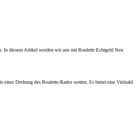
en. In diesem Artikel werden wir uns mit Roulette Echtgeld Neu
nis einer Drehung des Roulette-Rades wetten. Es bietet eine Vielzahl