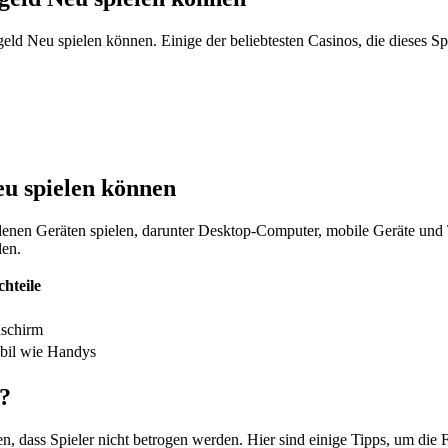
eld Neu spielen können. Einige der beliebtesten Casinos, die dieses Spi
eu spielen können
enen Geräten spielen, darunter Desktop-Computer, mobile Geräte und T
len.
hteile
dschirm
bil wie Handys
e?
len, dass Spieler nicht betrogen werden. Hier sind einige Tipps, um die 