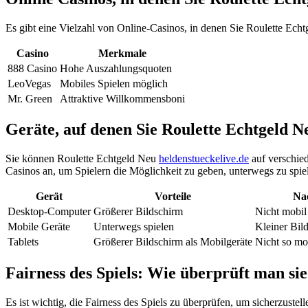
Es gibt eine Vielzahl von Online-Casinos, in denen Sie Roulette Echtg
Casino
Merkmale
888 Casino
Hohe Auszahlungsquoten
LeoVegas
Mobiles Spielen möglich
Mr. Green
Attraktive Willkommensboni
Geräte, auf denen Sie Roulette Echtgeld N
Sie können Roulette Echtgeld Neu
heldenstueckelive.de
auf verschied
Casinos an, um Spielern die Möglichkeit zu geben, unterwegs zu spie
Gerät
Vorteile
Nac
Desktop-Computer
Größerer Bildschirm
Nicht mobil
Mobile Geräte
Unterwegs spielen
Kleiner Bil
Tablets
Größerer Bildschirm als Mobilgeräte
Nicht so mo
Fairness des Spiels: Wie überprüft man si
Es ist wichtig, die Fairness des Spiels zu überprüfen, um sicherzustel