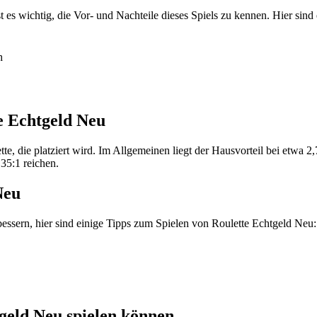
t es wichtig, die Vor- und Nachteile dieses Spiels zu kennen. Hier sind
h
e Echtgeld Neu
tte, die platziert wird. Im Allgemeinen liegt der Hausvorteil bei etwa
35:1 reichen.
Neu
ssern, hier sind einige Tipps zum Spielen von Roulette Echtgeld Neu:
tgeld Neu spielen können