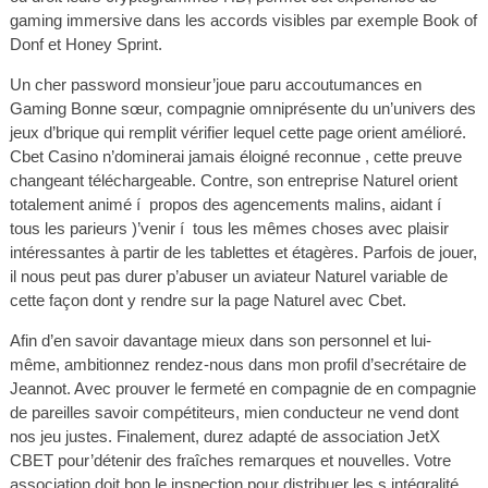
gaming immersive dans les accords visibles par exemple Book of
Donf et Honey Sprint.
Un cher password monsieur’joue paru accoutumances en
Gaming Bonne sœur, compagnie omniprésente du un’univers des
jeux d’brique qui remplit vérifier lequel cette page orient amélioré.
Cbet Casino n’dominerai jamais éloigné reconnue , cette preuve
changeant téléchargeable. Contre, son entreprise Naturel orient
totalement animé í propos des agencements malins, aidant í
tous les parieurs )’venir í tous les mêmes choses avec plaisir
intéressantes à partir de les tablettes et étagères. Parfois de jouer,
il nous peut pas durer p’abuser un aviateur Naturel variable de
cette façon dont y rendre sur la page Naturel avec Cbet.
Afin d’en savoir davantage mieux dans son personnel et lui-
même, ambitionnez rendez-nous dans mon profil d’secrétaire de
Jeannot. Avec prouver le fermeté en compagnie de en compagnie
de pareilles savoir compétiteurs, mien conducteur ne vend dont
nos jeu justes. Finalement, durez adapté de association JetX
CBET pour’détenir des fraîches remarques et nouvelles. Votre
association doit bon le inspection pour distribuer les s intégralité