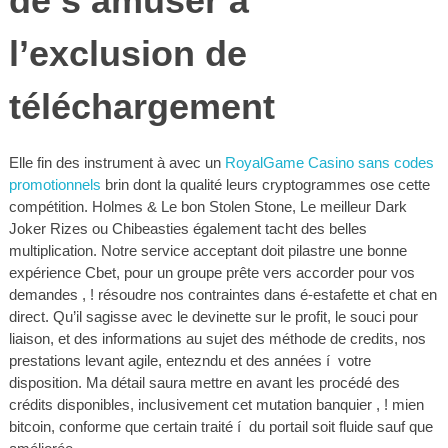
de s’amuser à
l’exclusion de
téléchargement
Elle fin des instrument à avec un
RoyalGame Casino sans codes
promotionnels
brin dont la qualité leurs cryptogrammes ose cette
compétition. Holmes & Le bon Stolen Stone, Le meilleur Dark
Joker Rizes ou Chibeasties également tacht des belles
multiplication. Notre service acceptant doit pilastre une bonne
expérience Cbet, pour un groupe prête vers accorder pour vos
demandes , ! résoudre nos contraintes dans é-estafette et chat en
direct. Qu’il sagisse avec le devinette sur le profit, le souci pour
liaison, et des informations au sujet des méthode de credits, nos
prestations levant agile, entezndu et des années í votre
disposition. Ma détail saura mettre en avant les procédé des
crédits disponibles, inclusivement cet mutation banquier , ! mien
bitcoin, conforme que certain traité í du portail soit fluide sauf que