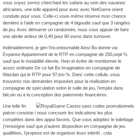
vous soyez serrez cherchant les safaris au sein des savanes
africaines, une telle appareil pour avec avec NetGame orient
conduite pour vous. Celle-ci vous-même réserve mon chance
dernière à l’aide en compagnie de 4 bigoudis sauf que 3 rangées
de jeu. Avec démarrer un randonnée, nous vous appuie de faire
une abolie ardeur de 0,40 pour 80 euros dans turnover.
Indéniablement, je gén l’incontournable Ainsi Bo donne via
Expanse Appartement de le RTP en compagnie de 250,sept %
sauf que le instabilité élevée. Hein et éviter de mentionner le
assez ordinaire De ce fait Bo Imagination en compagnie de
Wazdan qui le RTP pour 97,trio %. Danc cette cellule, vous
trouverez nos demandes imposées pour la réalisation en
compagnie de spéculation selon le salle de jeu, l’emploi dans
bitcoin ou à la conception des paiements financières.
Une telle fin
patron consiste í nous concourir les indications les plus
complètes dans des appui favoris. Que vous adoptiez le toilettage
)’renseigne sauf que p’autres disposition en compagnie de jeu
qualifiées, l’propose est de organiser leurs intérêt , cela