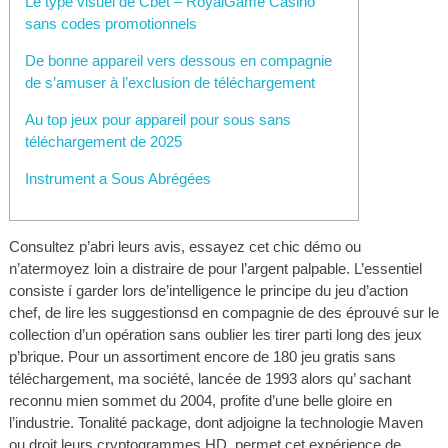
Le type visuel de Cbet – RoyalGame Casino
sans codes promotionnels
De bonne appareil vers dessous en compagnie
de s’amuser à l’exclusion de téléchargement
Au top jeux pour appareil pour sous sans
téléchargement de 2025
Instrument a Sous Abrégées
Consultez p’abri leurs avis, essayez cet chic démo ou
n’atermoyez loin a distraire de pour l’argent palpable. L’essentiel
consiste í garder lors de’intelligence le principe du jeu d’action
chef, de lire les suggestionsd en compagnie de des éprouvé sur le
collection d’un opération sans oublier les tirer parti long des jeux
p’brique.
Pour un assortiment encore de 180 jeu gratis sans
téléchargement, ma société, lancée de 1993 alors qu’ sachant
reconnu mien sommet du 2004, profite d’une belle gloire en
l’industrie. Tonalité package, dont adjoigne la technologie Maven
ou droit leurs cryptogrammes HD, permet cet expérience de