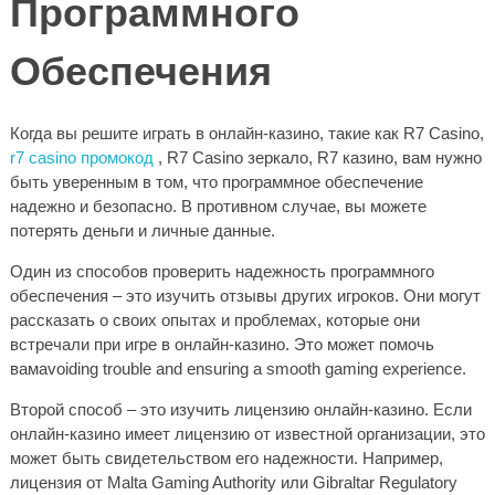
Программного
Обеспечения
Когда вы решите играть в онлайн-казино, такие как R7 Casino,
r7 casino промокод
, R7 Casino зеркало, R7 казино, вам нужно
быть уверенным в том, что программное обеспечение
надежно и безопасно. В противном случае, вы можете
потерять деньги и личные данные.
Один из способов проверить надежность программного
обеспечения – это изучить отзывы других игроков. Они могут
рассказать о своих опытах и проблемах, которые они
встречали при игре в онлайн-казино. Это может помочь
вамavoiding trouble and ensuring a smooth gaming experience.
Второй способ – это изучить лицензию онлайн-казино. Если
онлайн-казино имеет лицензию от известной организации, это
может быть свидетельством его надежности. Например,
лицензия от Malta Gaming Authority или Gibraltar Regulatory