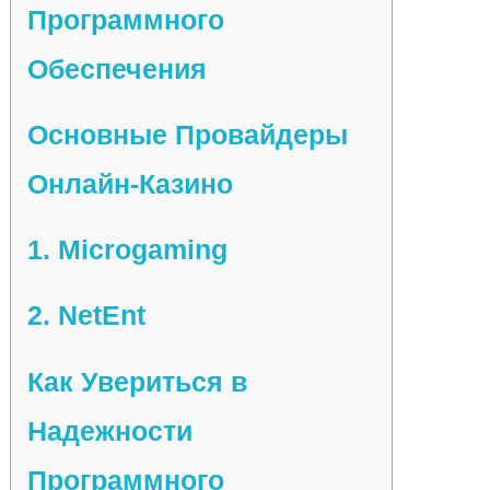
Программного
Обеспечения
Основные Провайдеры
Онлайн-Казино
1. Microgaming
2. NetEnt
Как Увериться в
Надежности
Программного