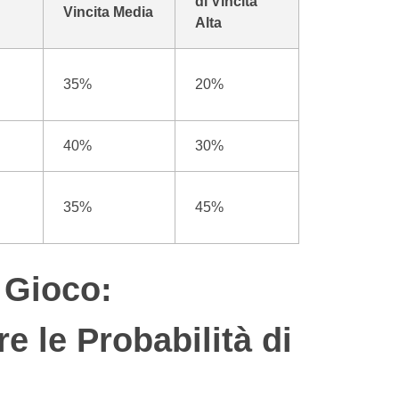
di Vincita
Vincita Media
Alta
35%
20%
40%
30%
35%
45%
i Gioco:
e le Probabilità di