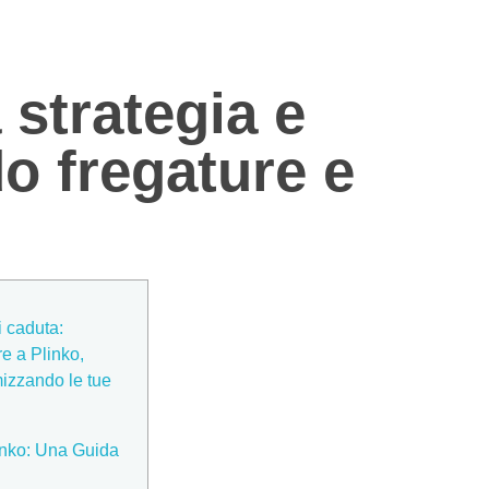
strategia e
do fregature e
 caduta:
re a Plinko,
izzando le tue
inko: Una Guida