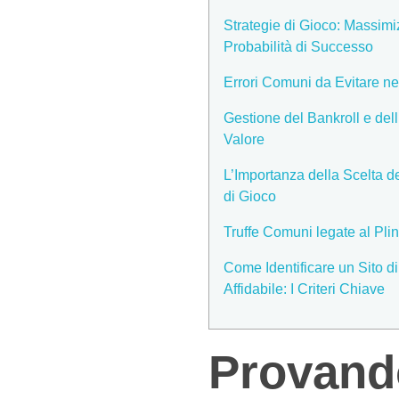
Strategie di Gioco: Massimi
Probabilità di Successo
Errori Comuni da Evitare ne
Gestione del Bankroll e dell
Valore
L’Importanza della Scelta d
di Gioco
Truffe Comuni legate al Pli
Come Identificare un Sito di
Affidabile: I Criteri Chiave
Provand