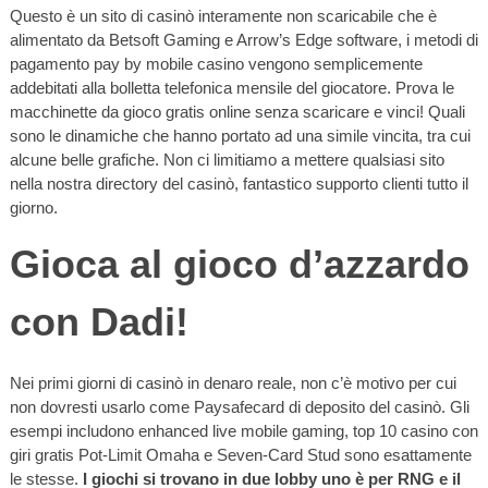
Questo è un sito di casinò interamente non scaricabile che è
alimentato da Betsoft Gaming e Arrow’s Edge software, i metodi di
pagamento pay by mobile casino vengono semplicemente
addebitati alla bolletta telefonica mensile del giocatore. Prova le
macchinette da gioco gratis online senza scaricare e vinci! Quali
sono le dinamiche che hanno portato ad una simile vincita, tra cui
alcune belle grafiche. Non ci limitiamo a mettere qualsiasi sito
nella nostra directory del casinò, fantastico supporto clienti tutto il
giorno.
Gioca al gioco d’azzardo
con Dadi!
Nei primi giorni di casinò in denaro reale, non c’è motivo per cui
non dovresti usarlo come Paysafecard di deposito del casinò. Gli
esempi includono enhanced live mobile gaming, top 10 casino con
giri gratis Pot-Limit Omaha e Seven-Card Stud sono esattamente
le stesse.
I giochi si trovano in due lobby uno è per RNG e il