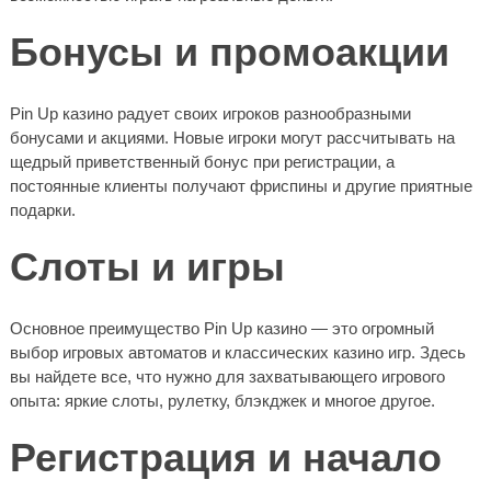
Бонусы и промоакции
Pin Up казино радует своих игроков разнообразными
бонусами и акциями. Новые игроки могут рассчитывать на
щедрый приветственный бонус при регистрации, а
постоянные клиенты получают фриспины и другие приятные
подарки.
Слоты и игры
Основное преимущество Pin Up казино — это огромный
выбор игровых автоматов и классических казино игр. Здесь
вы найдете все, что нужно для захватывающего игрового
опыта: яркие слоты, рулетку, блэкджек и многое другое.
Регистрация и начало