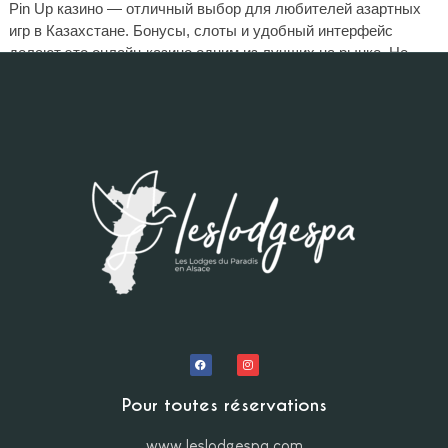
Pin Up казино — отличный выбор для любителей азартных
игр в Казахстане. Бонусы, слоты и удобный интерфейс
делают это онлайн-казино одним из лучших на рынке. Не
упустите возможность испытать удачу и получить
незабываемый игровой опыт в Pin Up!
Pour toutes réservations
www.leslodgespa.com