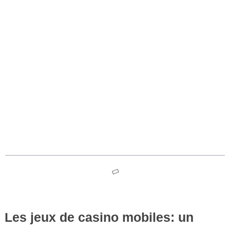
Poker Rentable Belgique
Table des matières
Les jeux de casino mobiles: un