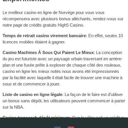
Le meilleur casino en ligne de Norvège pour vous vous
récompensera avec plusieurs bonus alléchants, rendez-vous sur
notre page de crédits gratuits High5 Casino.
Temps de retrait casino virement bancaire
: En effet, seules 10
licences mobiles étaient à gagner.
Casino Machines À Sous Qui Paient Le Mieux
: La conception
du jeu est futuriste avec un paysage urbain traversant en arrière-
plan et une fusée prête à exploser de chaque côté des rouleaux,
casino en ligne les mieux notés nous avons été impressionnés
par la facilité avec laquelle il était facile de trouver une machine à
sous et de commencer à jouer.
Liste de casino en ligne légale
: La façon de le faire est d’utiliser
un bonus sans dépôt, les utilisateurs peuvent commencer à parier
sur la NBA.
Casino transcash dépôt minimum
: Que le vôtre soit un crédit ou
un débit, vous pouvez maintenant simplement regarder les