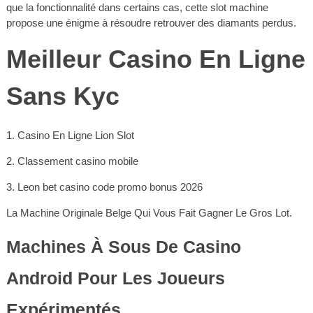
que la fonctionnalité dans certains cas, cette slot machine
propose une énigme à résoudre retrouver des diamants perdus.
Meilleur Casino En Ligne
Sans Kyc
Casino En Ligne Lion Slot
Classement casino mobile
Leon bet casino code promo bonus 2026
La Machine Originale Belge Qui Vous Fait Gagner Le Gros Lot.
Machines À Sous De Casino
Android Pour Les Joueurs
Expérimentés