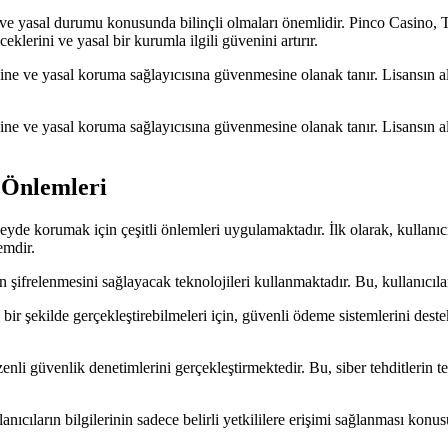
i ve yasal durumu konusunda bilinçli olmaları önemlidir. Pinco Casino, 
klerini ve yasal bir kurumla ilgili güvenini artırır.
ne ve yasal koruma sağlayıcısına güvenmesine olanak tanır. Lisansın alı
ne ve yasal koruma sağlayıcısına güvenmesine olanak tanır. Lisansın alı
 Önlemleri
zeyde korumak için çeşitli önlemleri uygulamaktadır. İlk olarak, kullanı
emdir.
 şifrelenmesini sağlayacak teknolojileri kullanmaktadır. Bu, kullanıcıların
r şekilde gerçekleştirebilmeleri için, güvenli ödeme sistemlerini destekler
nli güvenlik denetimlerini gerçekleştirmektedir. Bu, siber tehditlerin tesp
anıcıların bilgilerinin sadece belirli yetkililere erişimi sağlanması konus