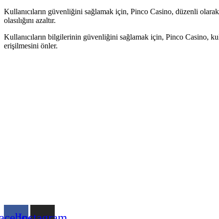
Kullanıcıların güvenliğini sağlamak için, Pinco Casino, düzenli olarak 
olasılığını azaltır.
Kullanıcıların bilgilerinin güvenliğini sağlamak için, Pinco Casino, kul
erişilmesini önler.
acebook
Instagram