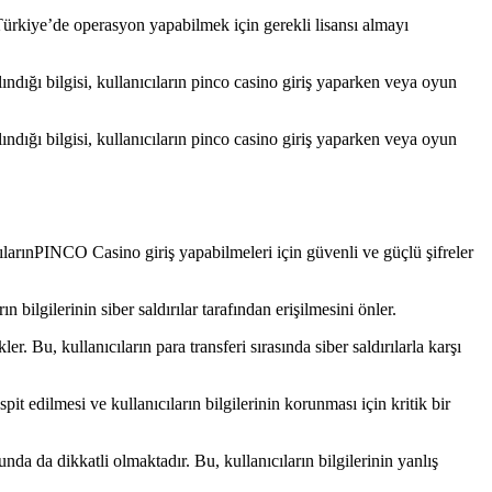
Türkiye’de operasyon yapabilmek için gerekli lisansı almayı
ndığı bilgisi, kullanıcıların pinco casino giriş yaparken veya oyun
ndığı bilgisi, kullanıcıların pinco casino giriş yaparken veya oyun
cılarınPINCO Casino giriş yapabilmeleri için güvenli ve güçlü şifreler
 bilgilerinin siber saldırılar tarafından erişilmesini önler.
. Bu, kullanıcıların para transferi sırasında siber saldırılarla karşı
it edilmesi ve kullanıcıların bilgilerinin korunması için kritik bir
unda da dikkatli olmaktadır. Bu, kullanıcıların bilgilerinin yanlış