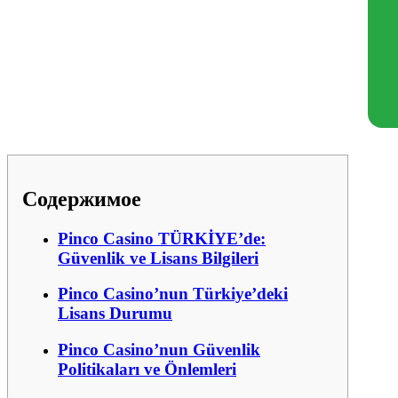
Содержимое
Pinco Casino TÜRKİYE’de:
Güvenlik ve Lisans Bilgileri
Pinco Casino’nun Türkiye’deki
Lisans Durumu
Pinco Casino’nun Güvenlik
Politikaları ve Önlemleri