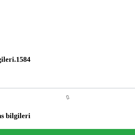
gileri.1584
s bilgileri