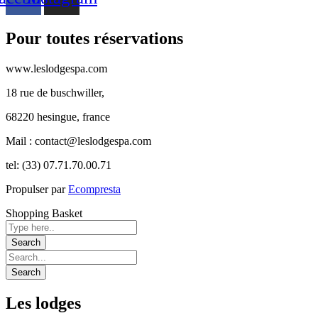
Pour toutes réservations
www.leslodgespa.com
18 rue de buschwiller,
68220 hesingue, france
Mail : contact@leslodgespa.com
tel: (33) 07.71.70.00.71
Propulser par
Ecompresta
Shopping Basket
Les lodges