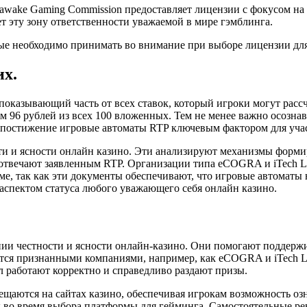
nawake Gaming Commission предоставляет лицензии с фокусом на
т эту зону ответственности уважаемой в мире гэмблинга.
рые необходимо принимать во внимание при выборе лицензии для
их.
показывающий часть от всех ставок, который игроки могут расс
м 96 рублей из всех 100 вложенных. Тем не менее важно осознав
 постижение игровые автоматы RTP ключевым фактором для учас
и и ясности онлайн казино. Эти анализируют механизмы форми
 отвечают заявленным RTP. Организации типа eCOGRA и iTech L
, так как эти документы обеспечивают, что игровые автоматы н
аспектом статуса любого уважающего себя онлайн казино.
честности и ясности онлайн-казино. Они помогают поддержива
тся признанными компаниями, например, как eCOGRA и iTech Lab
л работают корректно и справедливо раздают призы.
щаются на сайтах казино, обеспечивая игрокам возможность озн
во время выбора платформы для гейминга. Самостоятельные рев