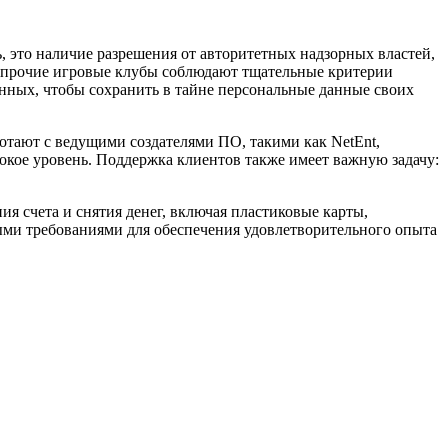
, это наличие разрешения от авторитетных надзорных властей,
 и прочие игровые клубы соблюдают тщательные критерии
нных, чтобы сохранить в тайне персональные данные своих
отают с ведущими создателями ПО, такими как NetEnt,
окое уровень. Поддержка клиентов также имеет важную задачу:
 счета и снятия денег, включая пластиковые карты,
ыми требованиями для обеспечения удовлетворительного опыта