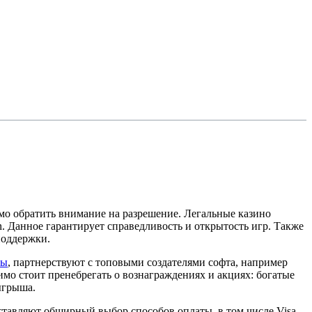
имо обратить внимание на разрешение. Легальные казино
. Данное гарантирует справедливость и открытость игр. Также
поддержки.
ты
, партнерствуют с топовыми создателями софта, например
имо стоит пренебрегать о вознаграждениях и акциях: богатые
ыгрыша.
ставляют обширный выбор способов оплаты, в том числе Visa,