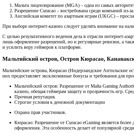
Мальта лицензирование (MGA) – одна из самых авторитет
Разрешение Curacao – востребована среди компаний из-з
Английская комитет по азартным играм (UKGC) – просла
При выборе интернет-казино следует уделять внимание на нал
С целью результативного ведения дела в отрасли интернет-аз
лишь оформление разрешений, но и регулярные ревизии, а так
и усилить веру геймеров к платформе.
Мальтийский остров, Остров Кюрасао, Канавакс
Мальтийские острова, Кюрасао (Нидерландские Антильские ост
них предоставляет эксклюзивные бонусы и требования для про
Мальтийский остров: Разрешение от Malta Gaming Author
казино, обещая геймерам защиту и прозрачность игр. Ср
Прочная репутация.
Строгие условия к денежной документации
Охрана прав участников.
Кюрасао: Разрешение от Curacao eGaming является боле
оформления. Эта особенность делает её популярной сре