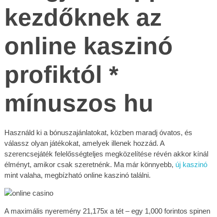
kezdőknek az
online kaszinó
profiktól *
mínuszos hu
Használd ki a bónuszajánlatokat, közben maradj óvatos, és
válassz olyan játékokat, amelyek illenek hozzád. A
szerencsejáték felelősségteljes megközelítése révén akkor kínál
élményt, amikor csak szeretnénk. Ma már könnyebb,
új kaszinó
mint valaha, megbízható online kaszinó találni.
A maximális nyeremény 21,175x a tét – egy 1,000 forintos spinen