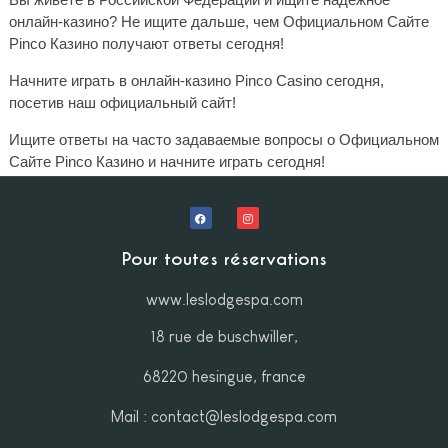
онлайн-казино? Не ищите дальше, чем Официальном Сайте
Pinco Казино получают ответы сегодня!
Начните играть в онлайн-казино Pinco Casino сегодня,
посетив наш официальный сайт!
Ищите ответы на часто задаваемые вопросы о Официальном
Сайте Pinco Казино и начните играть сегодня!
Узнайте больше о онлайн-казино Pinco Casino, посетив наш
официальный сайт и прочтя наши FAQ!
Pour toutes réservations
www.leslodgespa.com
18 rue de buschwiller,
68220 hesingue, france
Mail : contact@leslodgespa.com