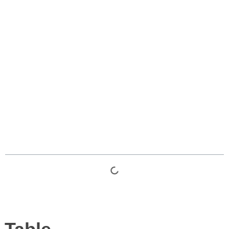
Официальный Сайт Pinco
Казино: Играйте в Онлайн
Казино Сегодня!
Table des matières