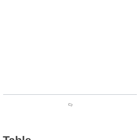
Официальный Сайт Пинап:
Играйте в Онлайн Казино
Сегодня!
Table des matières