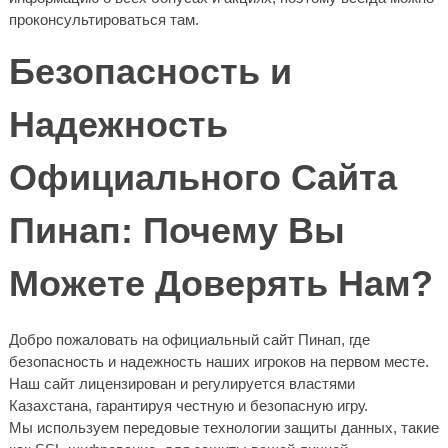
проконсультироваться там.
Безопасность и
Надежность
Официального Сайта
Пинап: Почему Вы
Можете Доверять Нам?
Добро пожаловать на официальный сайт Пинап, где
безопасность и надежность наших игроков на первом месте.
Наш сайт лицензирован и регулируется властями
Казахстана, гарантируя честную и безопасную игру.
Мы используем передовые технологии защиты данных, такие