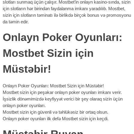
slotları sunmaq üçün çalışır. Mostbet’in onlayn kasino-sında, sizin
için slotların hər birindən faydalanma imkanı yaradılıb. Mostbet,
sizin için slotların təminatı ilə birlikdə birçok bonus və promosyonu
da təmin edir.
Onlayn Poker Oyunları:
Mostbet Sizin için
Müstəbir!
Onlayn Poker Oyunları: Mostbet Sizin için Müstəbir!
Mostbet sizin için peşəkar onlayn poker oyunları imkanı verir.
İşsizlik dönəmimizdə keyfiyyət verici bir şey olaraq sizin üçün
onlayn poker oyunları.
Mostbet sizin için güvenli və təhlükəsiz bir ortaq olsun.
Onlayn poker oyunları ilk defə Mostbet sizin için keçdi.