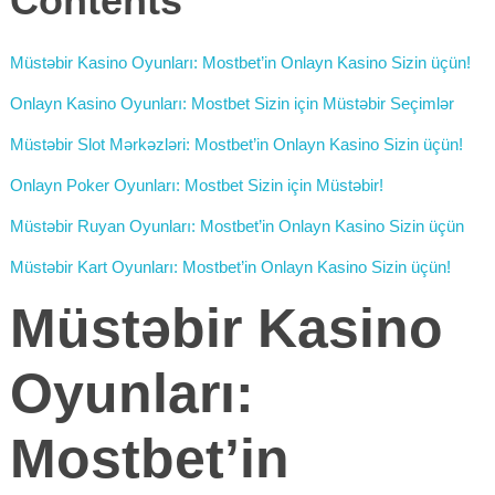
Contents
Müstəbir Kasino Oyunları: Mostbet’in Onlayn Kasino Sizin üçün!
Onlayn Kasino Oyunları: Mostbet Sizin için Müstəbir Seçimlər
Müstəbir Slot Mərkəzləri: Mostbet’in Onlayn Kasino Sizin üçün!
Onlayn Poker Oyunları: Mostbet Sizin için Müstəbir!
Müstəbir Ruyan Oyunları: Mostbet’in Onlayn Kasino Sizin üçün
Müstəbir Kart Oyunları: Mostbet’in Onlayn Kasino Sizin üçün!
Müstəbir Kasino
Oyunları:
Mostbet’in