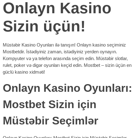
Onlayn Kasino
Sizin üçün!
Müstəbir Kasino Oyunları ilə tanışın! Onlayn kasino seçiminiz
Mostbetdir. İstədiyiniz zaman, istədiyiniz yerden oynayın.
Kompyuter və ya telefon arasında seçim edin. Müstəbir slotlar,
rulet, poker və digər oyunları keçid edin. Mostbet – sizin üçün en
güclü kasino xidməti!
Onlayn Kasino Oyunları:
Mostbet Sizin için
Müstəbir Seçimlər
Onlayn Kasino Oyunları: Mostbet Sizin için Müstəbir Seçimlər.