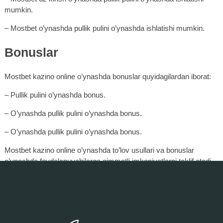
mumkin.
– Mostbet o’ynashda pullik pulini o’ynashda ishlatishi mumkin.
Bonuslar
Mostbet kazino online o’ynashda bonuslar quyidagilardan iborat:
– Pullik pulini o’ynashda bonus.
– O’ynashda pullik pulini o’ynashda bonus.
– O’ynashda pullik pulini o’ynashda bonus.
Mostbet kazino online o’ynashda to’lov usullari va bonuslar
o’ynashda foydalanuvchilarga qimmatli imkoniyatlarni taklif etadi.
Bu usullar o’ynashda foydalanuvchilarga o’zlarining pullik pulini
o’ynashda ishlatishi mumkin.