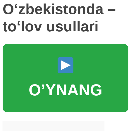
O‘zbekistonda –
to‘lov usullari
O’YNANG