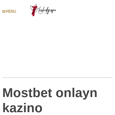
MENU
Mostbet onlayn kazino
Ozbekistonda tolov
usullari.518
Table des matières
Mostbet onlayn
kazino