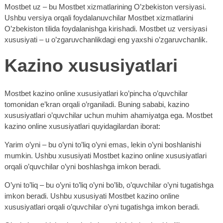
Mostbet uz – bu Mostbet xizmatlarining O’zbekiston versiyasi.
Ushbu versiya orqali foydalanuvchilar Mostbet xizmatlarini
O’zbekiston tilida foydalanishga kirishadi. Mostbet uz versiyasi
xususiyati – u o’zgaruvchanlikdagi eng yaxshi o’zgaruvchanlik.
Kazino xususiyatlari
Mostbet kazino online xususiyatlari ko’pincha o’quvchilar
tomonidan e’kran orqali o’rganiladi. Buning sababi, kazino
xususiyatlari o’quvchilar uchun muhim ahamiyatga ega. Mostbet
kazino online xususiyatlari quyidagilardan iborat:
Yarim o’yni – bu o’yni to’liq o’yni emas, lekin o’yni boshlanishi
mumkin. Ushbu xususiyati Mostbet kazino online xususiyatlari
orqali o’quvchilar o’yni boshlashga imkon beradi.
O’yni to’liq – bu o’yni to’liq o’yni bo’lib, o’quvchilar o’yni tugatishga
imkon beradi. Ushbu xususiyati Mostbet kazino online
xususiyatlari orqali o’quvchilar o’yni tugatishga imkon beradi.