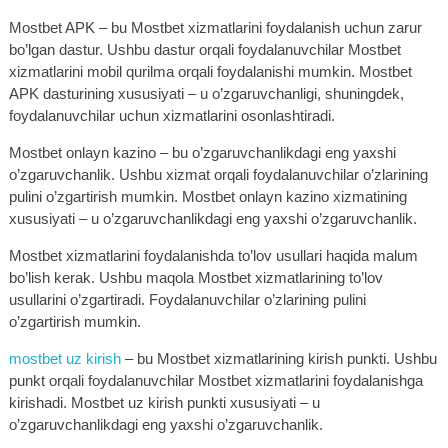
Mostbet APK – bu Mostbet xizmatlarini foydalanish uchun zarur
bo’lgan dastur. Ushbu dastur orqali foydalanuvchilar Mostbet
xizmatlarini mobil qurilma orqali foydalanishi mumkin. Mostbet
APK dasturining xususiyati – u o’zgaruvchanligi, shuningdek,
foydalanuvchilar uchun xizmatlarini osonlashtiradi.
Mostbet onlayn kazino – bu o’zgaruvchanlikdagi eng yaxshi
o’zgaruvchanlik. Ushbu xizmat orqali foydalanuvchilar o’zlarining
pulini o’zgartirish mumkin. Mostbet onlayn kazino xizmatining
xususiyati – u o’zgaruvchanlikdagi eng yaxshi o’zgaruvchanlik.
Mostbet xizmatlarini foydalanishda to’lov usullari haqida malum
bo’lish kerak. Ushbu maqola Mostbet xizmatlarining to’lov
usullarini o’zgartiradi. Foydalanuvchilar o’zlarining pulini
o’zgartirish mumkin.
mostbet uz kirish
– bu Mostbet xizmatlarining kirish punkti. Ushbu
punkt orqali foydalanuvchilar Mostbet xizmatlarini foydalanishga
kirishadi. Mostbet uz kirish punkti xususiyati – u
o’zgaruvchanlikdagi eng yaxshi o’zgaruvchanlik.